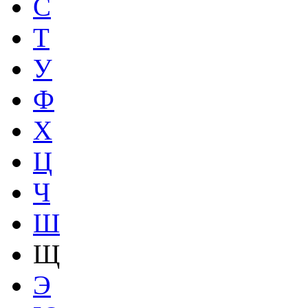
С
Т
У
Ф
Х
Ц
Ч
Ш
Щ
Э