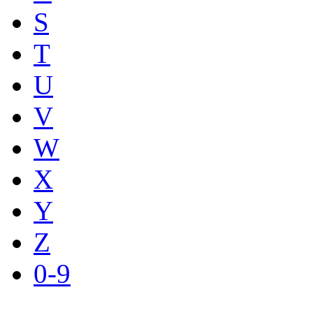
S
T
U
V
W
X
Y
Z
0-9