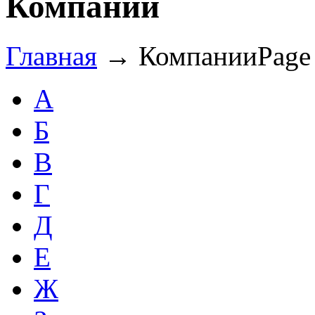
Компании
Главная
→
Компании
Page
А
Б
В
Г
Д
Е
Ж