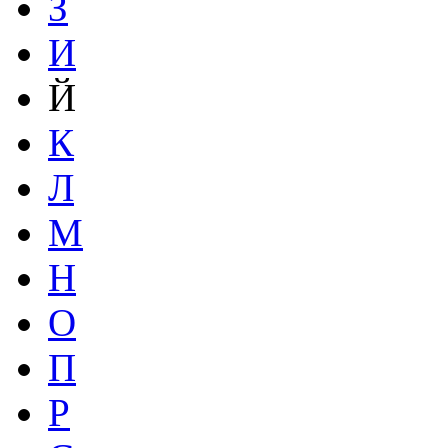
З
И
Й
К
Л
М
Н
О
П
Р