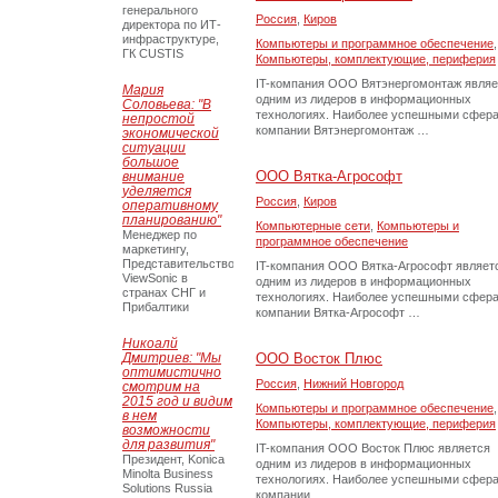
генерального
Россия
,
Киров
директора по ИТ-
инфраструктуре,
Компьютеры и программное обеспечение
,
ГК CUSTIS
Компьютеры, комплектующие, периферия
IT-компания ООО Вятэнергомонтаж являе
Мария
одним из лидеров в информационных
Соловьева: "В
технологиях. Наиболее успешными сфер
непростой
компании Вятэнергомонтаж …
экономической
ситуации
большое
ООО Вятка-Агрософт
внимание
уделяется
Россия
,
Киров
оперативному
планированию"
Компьютерные сети
,
Компьютеры и
Менеджер по
программное обеспечение
маркетингу,
Представительство
IT-компания ООО Вятка-Агрософт являет
ViewSonic в
одним из лидеров в информационных
странах СНГ и
технологиях. Наиболее успешными сфер
Прибалтики
компании Вятка-Агрософт …
Никоалй
Дмитриев: "Мы
ООО Восток Плюс
оптимистично
Россия
,
Нижний Новгород
смотрим на
2015 год и видим
Компьютеры и программное обеспечение
,
в нем
Компьютеры, комплектующие, периферия
возможности
для развития"
IT-компания ООО Восток Плюс является
Президент, Konica
одним из лидеров в информационных
Minolta Business
технологиях. Наиболее успешными сфер
Solutions Russia
компании …