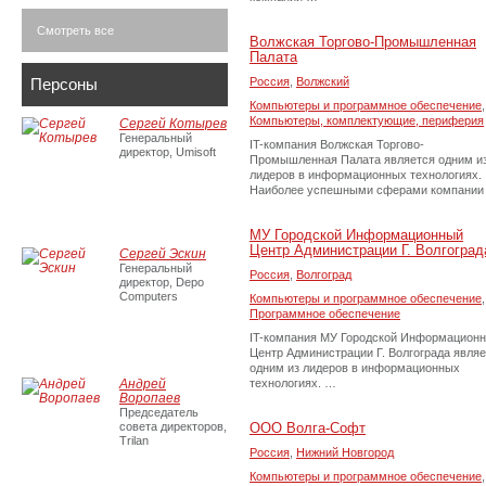
Смотреть все
Волжская Торгово-Промышленная
Палата
Персоны
Россия
,
Волжский
Компьютеры и программное обеспечение
,
Компьютеры, комплектующие, периферия
Сергей Котырев
Генеральный
IT-компания Волжская Торгово-
директор, Umisoft
Промышленная Палата является одним и
лидеров в информационных технологиях.
Наиболее успешными сферами компании
МУ Городской Информационный
Центр Администрации Г. Волгоград
Сергей Эскин
Генеральный
Россия
,
Волгоград
директор, Depo
Computers
Компьютеры и программное обеспечение
,
Программное обеспечение
IT-компания МУ Городской Информацион
Центр Администрации Г. Волгограда явля
одним из лидеров в информационных
Андрей
технологиях. …
Воропаев
Председатель
совета директоров,
ООО Волга-Софт
Trilan
Россия
,
Нижний Новгород
Компьютеры и программное обеспечение
,