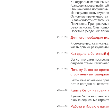
К натуральным тканям мо
(санфоризированный), шёл
Они наиболее популярны 
Их популярность обусловл
Основные преимущества
В зависимости от того, и
Прочность. При правильно
Безопасность. Они полно
Просты в уходе. Их легк
26.01.23
Для чего необходим вх
К сожалению, статистика
часть причин разрушений
25.01.23
Как сделать бетонный 
Вы хотите сами построит
садовой стены, габионов
25.01.23
Почему бетон по-преж
строительным материа
Бетон был основным прод
лет, и сегодня он остае
24.01.23
Купить бетон на грани
Купить бетон на гранитно
любые серьезные строит
24.01.23
Работа в Израиле вака