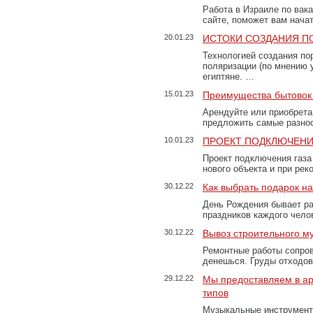
Работа в Израиле по вак
сайте, поможет вам нача
20.01.23
ИСТОКИ СОЗДАНИЯ П
Технологией создания по
поляризации (по мнению 
египтяне. …
15.01.23
Преимущества бытовок 
Арендуйте или приобретай
предложить самые разно
10.01.23
ПРОЕКТ ПОДКЛЮЧЕНИ
Проект подключения газа
нового объекта и при рек
30.12.22
Как выбрать подарок н
День Рождения бывает ра
праздников каждого чело
30.12.22
Вывоз строительного м
Ремонтные работы сопров
денешься. Груды отходо
29.12.22
Мы предоставляем в ар
типов
Музыкальные инструменты