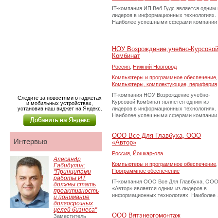
IT-компания ИП Веб Гудс является одним 
лидеров в информационных технологиях.
Наиболее успешными сферами компании
НОУ Возрождение,учебно-Курсово
Комбинат
Россия
,
Нижний Новгород
Компьютеры и программное обеспечение
,
Компьютеры, комплектующие, периферия
IT-компания НОУ Возрождение,учебно-
Следите за новостями о гаджетах
Курсовой Комбинат является одним из
и мобильных устройствах,
установив наш виджет на Яндекс.
лидеров в информационных технологиях.
Наиболее успешными сферами компании
ООО Все Для Главбуха, ООО
Интервью
«Автор»
Россия
,
Йошкар-ола
Алесандр
Компьютеры и программное обеспечение
,
Габидулин:
Программное обеспечение
"Принципами
работы ИТ
IT-компания ООО Все Для Главбуха, ОО
должны стать
«Автор» является одним из лидеров в
проактивность
информационных технологиях. Наиболее
и понимание
долгосрочных
целей бизнеса"
ООО Вятэнергомонтаж
Заместитель