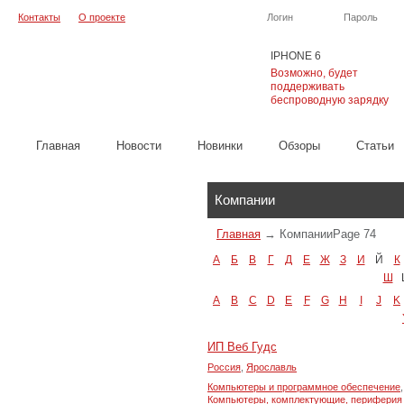
Контакты
О проекте
Логин
Пароль
IPHONE 6
Возможно, будет
поддерживать
беспроводную зарядку
Главная
Новости
Новинки
Обзоры
Cтатьи
Каталог
Компании
Главная
→
Компании
Page 74
А
Б
В
Г
Д
Е
Ж
З
И
Й
К
Ш
A
B
C
D
E
F
G
H
I
J
K
ИП Веб Гудс
Россия
,
Ярославль
Компьютеры и программное обеспечение
,
Компьютеры, комплектующие, периферия