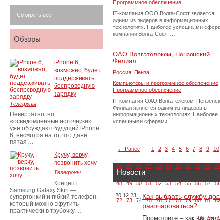
Программное обеспечение
IT-компания ООО Волга-Софт является
Смотреть все
одним из лидеров в информационных
технологиях. Наиболее успешными сфер
компании Волга-Софт …
Обзоры
ОАО Волгателеком, Пензенский
Филиал
iPhone 6,
возможно, будет
Россия
,
Пенза
поддерживать
Компьютеры и программное обеспечение
,
беспроводную
Программное обеспечение
зарядку
IT-компания ОАО Волгателеком, Пензенс
Телефоны
Филиал является одним из лидеров в
Невероятно, но
информационных технологиях. Наиболее
«осведомленные источники»
успешными сферами …
уже обсуждают будущий iPhone
6, несмотря на то, что даже
пятая …
← Ранее
1
2
3
4
5
6
7
8
9
10
Кручу, верчу,
позвонить хочу
24
25
26
27
28
29
30
31
32
33
3
Новости
Телефоны
Концепт
48
49
50
51
52
53
54
55
56
57
5
Samsung Galaxy Skin —
20.12.23
Как выбрать службу дос
супертонкий и гибкий телефон,
72
73
74
75
76
77
78
79
80
81
8
который можно скрутить
разочароваться?
практически в трубочку. …
Посмотрите – как выгляд
96
97