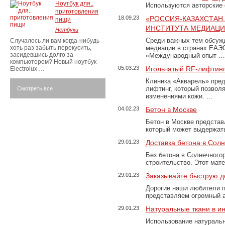
Ноутбук для..
Используются авторские
приготовления
18.09.23
«РОССИЯ-КАЗАХСТАН
пищи
ИНСТИТУТА МЕДИАЦИИ
Нетбуки
Среди важных тем обсуж
Случалось ли вам когда-нибудь
хоть раз забыть перекусить,
медиации в странах ЕАЭ
засидевшись долго за
«Международный опыт …
компьютером? Новый ноутбук
05.03.23
Игольчатый RF-лифтинг
Electrolux …
Клиника «Акварель» пред
лифтинг, который позвол
Смотреть все
изменениями кожи. …
04.02.23
Бетон в Москве
Бетон в Москве представ
который может выдержать
29.01.23
Доставка бетона в Сол
Без бетона в Солнечного
строительство. Этот мат
29.01.23
Заказывайте быструю д
Дорогие наши любители 
представляем огромный а
29.01.23
Натуральные ткани в и
Использование натуральн