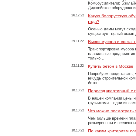
Комбоусилители; Бэклай
Диджейское оборудование
26.12.22
Какую белорусскую обу
года?
Осенью дамы могут сходи
существует целый океан
29.11.22
Вывоз мусора и снега:
Транспортировка мусора 
плавильные предприятия 
только …
23.11.22
Купить бетон в Москве
Попробуем представить, 
нибудь строительной ком
бетон …
10.10.22
Переезд квартирный с 
В нашей компании цены н
грузчиками – одни из са
10.10.22
Что можно посмотреть с
Чем больше времени план
размеренным и неспешны
10.10.22
По каким критериям сл