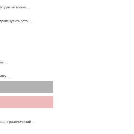
бходим не только …
дание купить бетон …
ное …
упку. …
 парк развлечений …