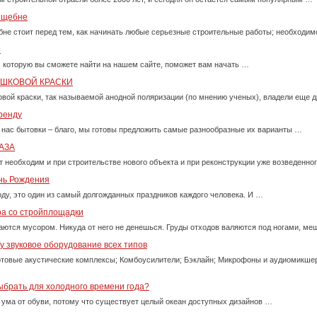
м щебне
бне стоит перед тем, как начинать любые серьезные строительные работы; необходи
и
, которую вы сможете найти на нашем сайте, поможет вам начать …
ОШКОВОЙ КРАСКИ
вой краски, так называемой анодной поляризации (по мнению ученых), владели еще д
ренду
 нас бытовки – благо, мы готовы предложить самые разнообразные их варианты …
АЗА
т необходим и при строительстве нового объекта и при реконструкции уже возведенно
ень Рождения
оду, это один из самый долгожданных праздников каждого человека. И …
ра со стройплощадки
ются мусором. Никуда от него не денешься. Груды отходов валяются под ногами, м
 звуковое оборудование всех типов
товые акустические комплексы; Комбоусилители; Бэклайн; Микрофоны и аудиомикше
ыбрать для холодного времени года?
 ума от обуви, потому что существует целый океан доступных дизайнов …