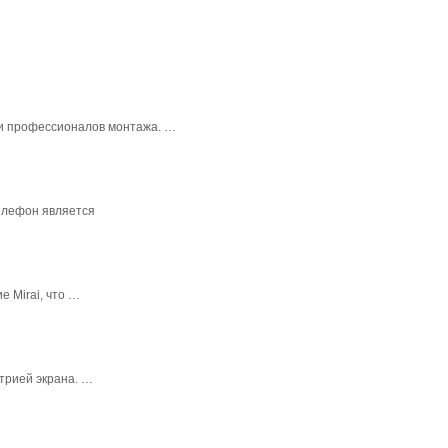
в и профессионалов монтажа. …
елефон является
 Mirai, что …
трией экрана. …