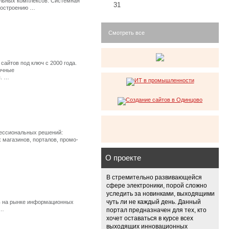
льных комплексов. Системная
31
 построению …
Смотреть все
 сайтов под ключ с 2000 года.
очные
. …
ессиональных решений:
 магазинов, порталов, промо-
О проекте
В стремительно развивающейся
сфере электроники, порой сложно
уследить за новинками, выходящими
чуть ли не каждый день. Данный
ть на рынке информационных
 …
портал предназначен для тех, кто
хочет оставаться в курсе всех
выходящих инновационных