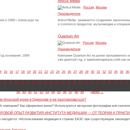
Articul Media
Россия
,
Москва
Производители
я в 1998 г. взяла курс на
Articul Media занимается созданием законченн
e-commerce продуктов, мультимедиа и специализ
Quantum Art
Россия
,
Москва
Производители
Год основания: 1999
Компания Quantum Art на рынке программного о
уже девятый год, и зарекомендовала себя как 
4
15
16
17
18
19
20
21
22
23
24
25
26
27
28
29
30
31
32
33
34
35
36
6
57
58
59
60
61
62
63
64
65
66
67
68
69
70
71
72
73
74
75
76
77
78
88
89
90
91
92
93
94
95
96
97
98
99
Далее →
ки японской кухни в Одинцове и не разочароваться?
айт компании? Как оформлено меню? Используются авторские фотографии или скачен
ИРОВОЙ ОПЫТ РАЗВИТИЯ ИНСТИТУТА МЕДИАЦИИ — ОТ ТЕОРИИ К ПРАКТИ
 находятся: «Использование медиации в странах ЕАЭС при существующем законода