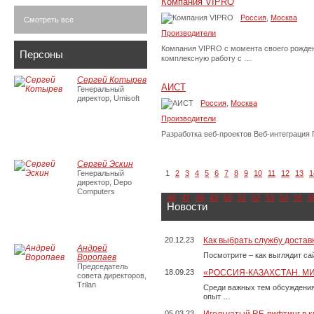
Компания VIPRO
Россия
,
Москва
Смотреть все
Производители
Компания VIPRO с момента своего рождени
Персоны
комплексную работу с …
Сергей Котырев
АИСТ
Генеральный
директор, Umisoft
Россия
,
Москва
Производители
Разработка веб-проектов Веб-интеграция 
Сергей Эскин
Генеральный
1
2
3
4
5
6
7
8
9
10
11
12
13
1
директор, Depo
Computers
46
47
48
49
50
51
52
53
54
55
5
Новости
20.12.23
Как выбрать службу достав
Андрей
Посмотрите – как выглядит с
Воропаев
Председатель
18.09.23
«РОССИЯ-КАЗАХСТАН. М
совета директоров,
Trilan
Среди важных тем обсуждения
опыт …
05.03.23