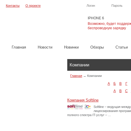
Контакты
О проекте
Логин
Пароль
IPHONE 6
Возможно, будет поддер
беспроводную зарядку
Главная
Новости
Новинки
Обзоры
Cтатьи
Компании
Главная
→
Компании
А
Б
В
Г
A
B
C
Компания Softline
Softline – ведущая межд
лицензирования програм
полного спектра IT-услуг – …