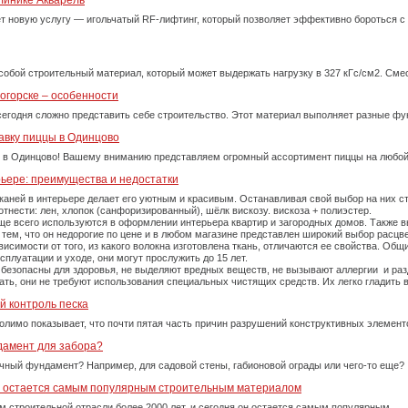
линике Акварель
ет новую услугу — игольчатый RF-лифтинг, который позволяет эффективно бороться 
собой строительный материал, который может выдержать нагрузку в 327 кГс/см2. См
огорске – особенности
сегодня сложно представить себе строительство. Этот материал выполняет разные фу
авку пиццы в Одинцово
 в Одинцово! Вашему вниманию представляем огромный ассортимент пиццы на любой
рьере: преимущества и недостатки
каней в интерьере делает его уютным и красивым. Останавливая свой выбор на них 
тнести: лен, хлопок (санфоризированный), шёлк вискозу. вискоза + полиэстер.
е всего используются в оформлении интерьера квартир и загородных домов. Также вы
тем, что он недорогие по цене и в любом магазине представлен широкий выбор расцве
симости от того, из какого волокна изготовлена ткань, отличаются ее свойства. Об
плуатации и уходе, они могут прослужить до 15 лет.
 безопасны для здоровья, не выделяют вредных веществ, не вызывают аллергии и ра
рать, они не требуют использования специальных чистящих средств. Их легко гладит
й контроль песка
олимо показывает, что почти пятая часть причин разрушений конструктивных элемент
дамент для забора?
очный фундамент? Например, для садовой стены, габионовой ограды или чего-то еще?
у остается самым популярным строительным материалом
м строительной отрасли более 2000 лет, и сегодня он остается самым популярным …