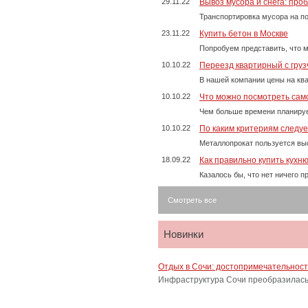
29.11.22
Вывоз мусора и снега: про
Транспортировка мусора на п
23.11.22
Купить бетон в Москве
Попробуем представить, что м
10.10.22
Переезд квартирный с груз
В нашей компании цены на ква
10.10.22
Что можно посмотреть само
Чем больше времени планируе
10.10.22
По каким критериям следу
Металлопрокат пользуется выс
18.09.22
Как правильно купить кухн
Казалось бы, что нет ничего 
Смотреть все
Новинки
Отдых в Сочи: достопримечательнос
Инфраструктура Сочи преобразилась 