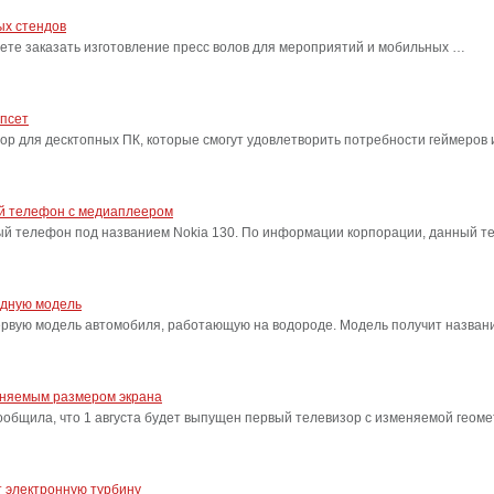
ых стендов
ете заказать изготовление пресс волов для мероприятий и мобильных …
ипсет
сор для десктопных ПК, которые смогут удовлетворить потребности геймеро
ый телефон с медиаплеером
ый телефон под названием Nokia 130. По информации корпорации, данный т
одную модель
ервую модель автомобиля, работающую на водороде. Модель получит название
еняемым размером экрана
бщила, что 1 августа будет выпущен первый телевизор с изменяемой геоме
 электронную турбину