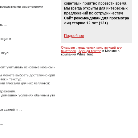
советом и приятно провести время.
с возрастными изменениями
Мы всегда открыты для интересных
предложений по сотрудничеству!
Сайт рекомендован для просмотра
лиц старше 12 лет (12+).
есь …
Подробнее
нкции в …
Ондулин
.
модульных конструкций для
выставок
.
Аренда тентов
в Москве в
 вкус! …
компании White Tent.
стоит учитывать основные нюансы их использования, иначе по истечению времени они
 можете выбрать достаточно оригинальные ткани, изготовленные из крапивы, конопли
ток и текстур.
щими плюсами для них являются:
здражения.
ь в домашних условиях обычным утюгом. …
ов зданий и …
 …