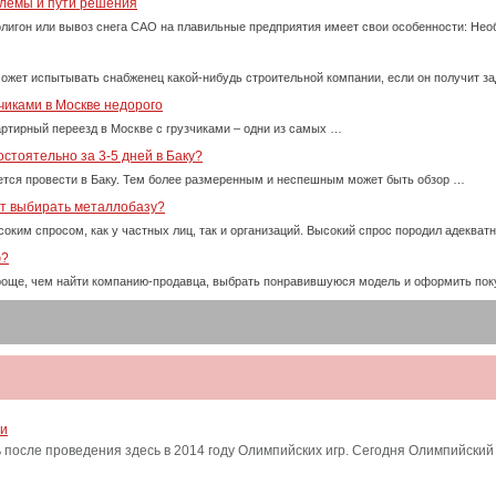
блемы и пути решения
олигон или вывоз снега САО на плавильные предприятия имеет свои особенности: Нео
ожет испытывать снабженец какой-нибудь строительной компании, если он получит за
чиками в Москве недорого
ртирный переезд в Москве с грузчиками – одни из самых …
стоятельно за 3-5 дней в Баку?
тся провести в Баку. Тем более размеренным и неспешным может быть обзор …
ет выбирать металлобазу?
оким спросом, как у частных лиц, так и организаций. Высокий спрос породил адекват
ю?
проще, чем найти компанию-продавца, выбрать понравившуюся модель и оформить пок
ти
после проведения здесь в 2014 году Олимпийских игр. Сегодня Олимпийский