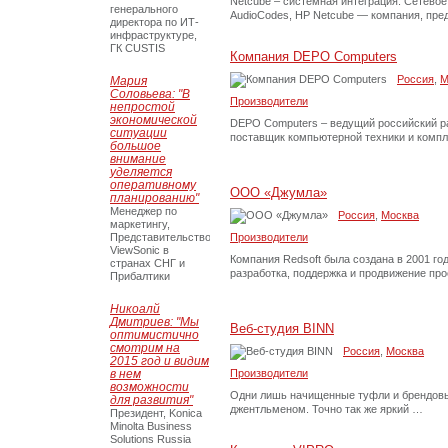
Netcube – системная интеграция. Сетевое 
генерального
AudioCodes, HP Netcube — компания, пр
директора по ИТ-
инфраструктуре,
ГК CUSTIS
Компания DEPO Computers
Россия
,
М
Мария
Соловьева: "В
Производители
непростой
экономической
DEPO Computers – ведущий российский ра
ситуации
поставщик компьютерной техники и комп
большое
внимание
уделяется
оперативному
ООО «Джумла»
планированию"
Менеджер по
Россия
,
Москва
маркетингу,
Представительство
Производители
ViewSonic в
Компания Redsoft была создана в 2001 г
странах СНГ и
разработка, поддержка и продвижение пр
Прибалтики
Никоалй
Дмитриев: "Мы
Веб-студия BINN
оптимистично
смотрим на
Россия
,
Москва
2015 год и видим
в нем
Производители
возможности
Одни лишь начищенные туфли и брендовы
для развития"
джентльменом. Точно так же яркий …
Президент, Konica
Minolta Business
Solutions Russia