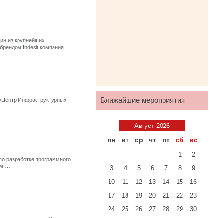
ин из крупнейших
 брендом Indesit компания …
Ближайшие мероприятия
 «Центр Инфраструктурных
Август 2026
пн
вт
ср
чт
пт
сб
вс
1
2
по разработке программного
ом …
3
4
5
6
7
8
9
10
11
12
13
14
15
16
17
18
19
20
21
22
23
24
25
26
27
28
29
30