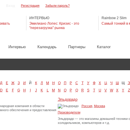
Регистрация
Забыли пароль?
ИНТЕРВЬЮ
Rainbow 2 Slim
живать
Эмилиано Лопес: Кризис - это
Самый тонкий в 
"перезагрузка" рынка
Интервью
Календарь
Партнеры
Каталог
Д
Е
Ж
З
И
Й
К
Л
М
Н
О
П
Р
С
Т
У
Ф
Х
Ц
Ч
Ш
Щ
D
E
F
G
H
I
J
K
L
M
N
O
P
Q
R
S
T
U
V
W
X
Y
Z
Эльдорадо
ународная компания в области
Россия
,
Москва
много обеспечения и предоставления
Производители
Эльдорадо — это магазины домашней техники с 
холодильников, компьютеров и т.д.