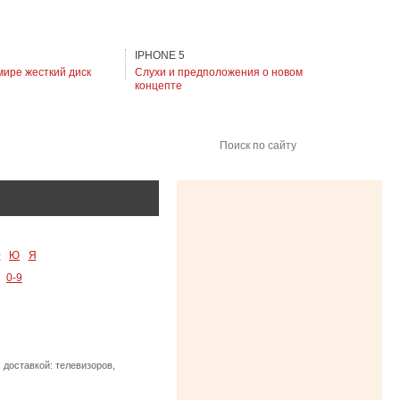
IPHONE 5
мире жесткий диск
Слухи и предположения о новом
концепте
Поиск по сайту
Э
Ю
Я
0-9
доставкой: телевизоров,