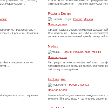
оборудование Cisco, IronPort,
VISIOPLAN – системный интегратор аудиовизуа
едлагающая услуги …
интеграция компании — это комплекс услуг по
Fractalla Design
осква
Россия
,
Москва
Производители
зработчик, производитель и
Студия Fractalla Design занимается разработкой
лексных ИТ-решений. Компания …
Специализация — большие СМИ, высоконагруз
решения, информационный дизайн, интерфейсы
Media5
Россия
,
Украина
,
Киев
,
Москва
Производители
оду. Наша специализация —
Мы предоставляем разнообразный спектр проф
оектов …
проектирование и создание сайтов, электронных
сайтов мультимедийных …
InfoDesigner
Россия
,
Москва
Производители
й пиджак не сделают мужчину
Команда InfoDesigner начала свою деятельнос
технологий в 2000 году. К настоящему времени