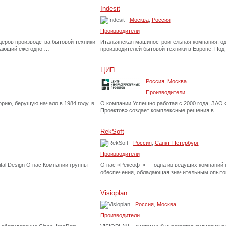
Indesit
Москва
,
Россия
Производители
идеров производства бытовой техники
Итальянская машиностроительная компания, од
дающий ежегодно …
производителей бытовой техники в Европе. Под
ЦИП
Россия
,
Москва
Производители
рию, берущую начало в 1984 году, в
О компании Успешно работая с 2000 года, ЗАО
Проектов» создает комплексные решения в …
RekSoft
Россия
,
Санкт-Петербург
Производители
tal Design О нас Компании группы
О нас «Рексофт» — одна из ведущих компаний 
обеспечения, обладающая значительным опыт
Visioplan
Россия
,
Москва
Производители