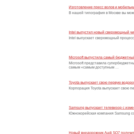
Изготовление пресс волов и мобильн
В нашей типография в Москве вы мож
Intel выпустил новый сверхмощный ч
Intel выпускает сверхмощный процес
Microsoft выпустила самый бюджетн
Microsoft представила супербюджетн
самым «самым доступным …
Toyota выпускает свою первую водор
Корпорация Toyota выпускает свою п
Samsung выпускает телевизор с изм
Южнокорейская компания Samsung соо
Новый внедорожник Audi SQ7 получит