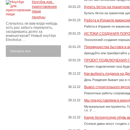
Ноутбук для..
приготовления
24.01.23
Купить бетон на гранитно
пищи
Купить бетон на гранитном ще
Нетбуки
24.01.23
Работа в Израиле ваканси
Случалось ли вам когда-нибудь
Работа в Израиле по вакансии
хоть раз забыть перекусить,
засидевшись долго за
20.01.23
ИСТОКИ СОЗДАНИЯ ПОР
компьютером? Новый ноутбук
Electrolux …
Технологией создания порошко
15.01.23
Преимущества бытовок в а
Смотреть все
Арендуйте или приобретайте у
10.01.23
ПРОЕКТ ПОДКЛЮЧЕНИЯ Г
Проект подключения газа буде
30.12.22
Как выбрать подарок на Д
День Рождения бывает раз в г
30.12.22
Вывоз строительного мусо
Ремонтные работы сопровожда
29.12.22
Мы предоставляем в аренду
Музыкальные инструменты; Го
т.п. У …
26.12.22
Какую белорусскую обувь в
Осенью дамы могут сходить с