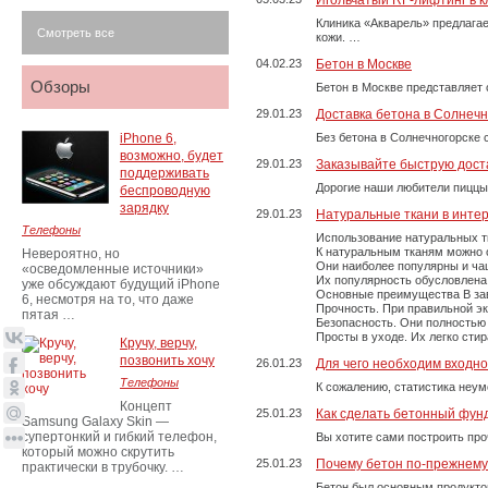
Игольчатый RF-лифтинг в к
Клиника «Акварель» предлага
Смотреть все
кожи. …
04.02.23
Бетон в Москве
Обзоры
Бетон в Москве представляет 
29.01.23
Доставка бетона в Солнечн
iPhone 6,
Без бетона в Солнечногорске 
возможно, будет
29.01.23
Заказывайте быструю дост
поддерживать
Дорогие наши любители пиццы
беспроводную
зарядку
29.01.23
Натуральные ткани в инте
Телефоны
Использование натуральных т
К натуральным тканям можно о
Невероятно, но
Они наиболее популярны и чащ
«осведомленные источники»
Их популярность обусловлена 
уже обсуждают будущий iPhone
Основные преимущества В зави
6, несмотря на то, что даже
Прочность. При правильной экс
пятая …
Безопасность. Они полностью
Просты в уходе. Их легко сти
Кручу, верчу,
позвонить хочу
26.01.23
Для чего необходим входно
Телефоны
К сожалению, статистика неум
Концепт
25.01.23
Как сделать бетонный фун
Samsung Galaxy Skin —
супертонкий и гибкий телефон,
Вы хотите сами построить пр
который можно скрутить
25.01.23
Почему бетон по-прежнем
практически в трубочку. …
Бетон был основным продукто