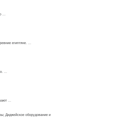
мо …
ревние египтяне. …
го. …
ешают …
ры; Диджейское оборудование и