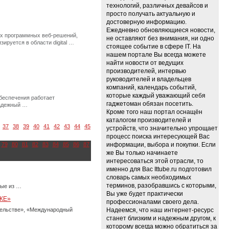
технологий, различных девайсов и
просто получать актуальную и
достоверную информацию.
Ежедневно обновляющиеся новости,
ых программных веб-решений,
не оставляют без внимания, ни одно
ируется в области digital …
стоящее событие в сфере IT. На
нашем портале Вы всегда можете
найти новости от ведущих
производителей, интервью
руководителей и владельцев
компаний, календарь событий,
которые каждый уважающий себя
беспечения работает
гаджетоман обязан посетить.
надежный …
Кроме того наш портал оснащён
каталогом производителей и
37
38
39
40
41
42
43
44
45
устройств, что значительно упрощает
процесс поиска интересующей Вас
79
80
81
82
83
84
85
86
87
информации, выбора и покупки. Если
же Вы только начинаете
интересоваться этой отрасли, то
именно для Вас Ittube.ru подготовил
словарь самых необходимых
терминов, разобравшись с которыми,
ные из …
Вы уже будет практически
КЕ»
профессионалами своего дела.
тельстве», «Международный
Надеемся, что наш интернет-ресурс
станет близким и надежным другом, к
которому всегда можно обратиться за