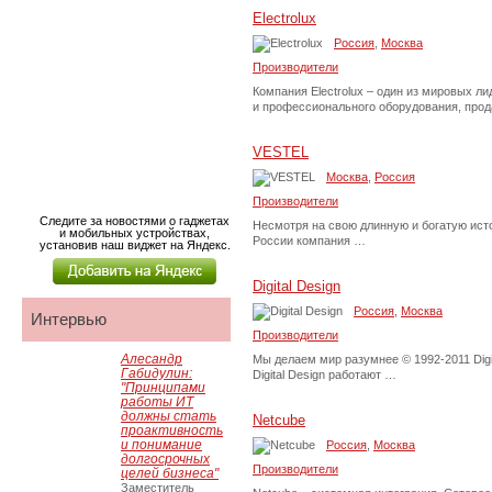
Electrolux
Россия
,
Москва
Производители
Компания Electrolux – один из мировых л
и профессионального оборудования, про
VESTEL
Москва
,
Россия
Производители
Следите за новостями о гаджетах
Несмотря на свою длинную и богатую исто
и мобильных устройствах,
России компания …
установив наш виджет на Яндекс.
Digital Design
Россия
,
Москва
Интервью
Производители
Алесандр
Мы делаем мир разумнее © 1992-2011 Digi
Габидулин:
Digital Design работают …
"Принципами
работы ИТ
должны стать
Netcube
проактивность
и понимание
Россия
,
Москва
долгосрочных
Производители
целей бизнеса"
Заместитель