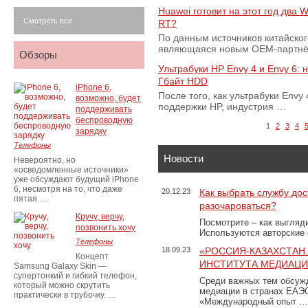
Huawei готовит на этот год два
Смотреть все
RT?
По данным источников китайско
являющаяся новым OEM-партнёро
Обзоры
Ультрабуки HP Envy 4 и Envy 6: н
Гбайт HDD
iPhone 6,
После того, как ультрабуки Envy 
возможно, будет
поддержки HP, индустрия …
поддерживать
беспроводную
1
2
3
4
зарядку
Телефоны
Новости
Невероятно, но
«осведомленные источники»
уже обсуждают будущий iPhone
6, несмотря на то, что даже
20.12.23
Как выбрать службу дос
пятая …
разочароваться?
Кручу, верчу,
Посмотрите – как выгляд
позвонить хочу
Используются авторские
Телефоны
18.09.23
«РОССИЯ-КАЗАХСТАН
Концепт
ИНСТИТУТА МЕДИАЦИИ
Samsung Galaxy Skin —
супертонкий и гибкий телефон,
Среди важных тем обсуж
который можно скрутить
медиации в странах ЕАЭ
практически в трубочку. …
«Международный опыт …