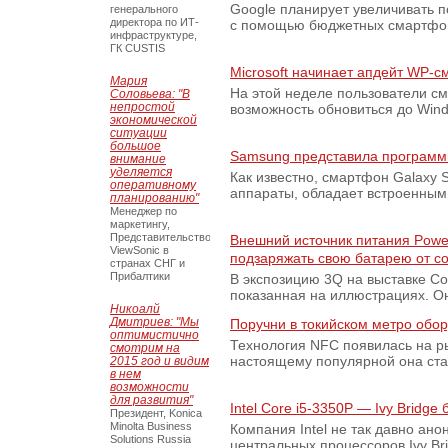
Google планирует увеличивать 
генерального
директора по ИТ-
с помощью бюджетных смартфон
инфраструктуре,
ГК CUSTIS
Microsoft начинает апдейт WP-
Мария
На этой неделе пользователи с
Соловьева: "В
непростой
возможность обновиться до Win
экономической
ситуации
большое
Samsung представила программ
внимание
уделяется
Как известно, смартфон Galaxy S
оперативному
аппараты, обладает встроенны
планированию"
Менеджер по
маркетингу,
Представительство
Внешний источник питания Power
ViewSonic в
подзаряжать свою батарею от со
странах СНГ и
Прибалтики
В экспозицию 3Q на выставке C
показанная на иллюстрациях. О
Никоалй
Дмитриев: "Мы
Поручни в токийском метро обо
оптимистично
Технология NFC появилась на ры
смотрим на
настоящему популярной она стан
2015 год и видим
в нем
возможности
для развития"
Intel Core i5-3350P — Ivy Bridg
Президент, Konica
Minolta Business
Компания Intel не так давно ан
Solutions Russia
центральных процессоров Ivy Br