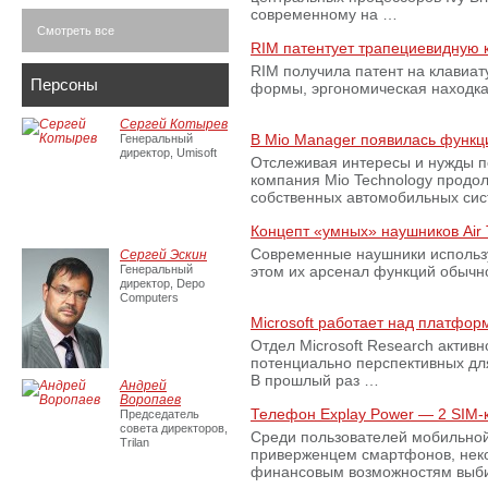
современному на …
Смотреть все
RIM патентует трапециевидную 
RIM получила патент на клавиа
Персоны
формы, эргономическая находка 
Сергей Котырев
В Mio Manager появилась функц
Генеральный
директор, Umisoft
Отслеживая интересы и нужды п
компания Mio Technology продо
собственных автомобильных си
Концепт «умных» наушников Air
Современные наушники использу
Сергей Эскин
Генеральный
этом их арсенал функций обычно
директор, Depo
Computers
Microsoft работает над платфо
Отдел Microsoft Research активн
потенциально перспективных дл
В прошлый раз …
Андрей
Воропаев
Телефон Explay Power — 2 SIM-к
Председатель
совета директоров,
Среди пользователей мобильной
Trilan
приверженцем смартфонов, нек
финансовым возможностям выб