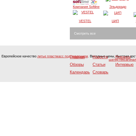
Компания Softline
Эльдорадо
VESTEL
ЦИП
Смотреть все
Европейское качество
литье пластмасс под давлением
. Выгодные цены, быстрая дост
Главная
Новости
Новинки
шатер гексагона
Обзоры
Статьи
Интервью
Календарь
Словарь