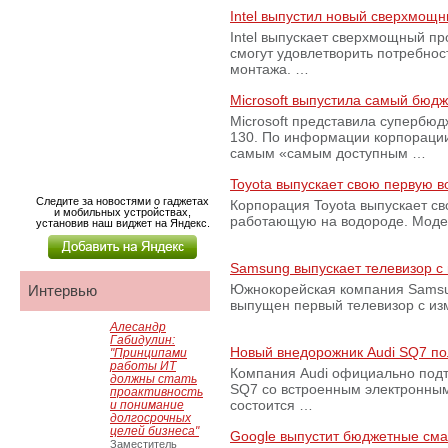
Intel выпустил новый сверхмощн
Intel выпускает сверхмощный пр
смогут удовлетворить потребно
монтажа. …
Microsoft выпустила самый бюд
Microsoft представила супербю
130. По информации корпораци
самым «самым доступным …
Toyota выпускает свою первую 
Следите за новостями о гаджетах
Корпорация Toyota выпускает с
и мобильных устройствах,
работающую на водороде. Модель
установив наш виджет на Яндекс.
Samsung выпускает телевизор 
Южнокорейская компания Samsun
Интервью
выпущен первый телевизор с из
Алесандр
Габидулин:
Новый внедорожник Audi SQ7 по
"Принципами
работы ИТ
Компания Audi официально подт
должны стать
SQ7 со встроенным электронным
проактивность
состоится …
и понимание
долгосрочных
целей бизнеса"
Google выпустит бюджетные сма
Заместитель