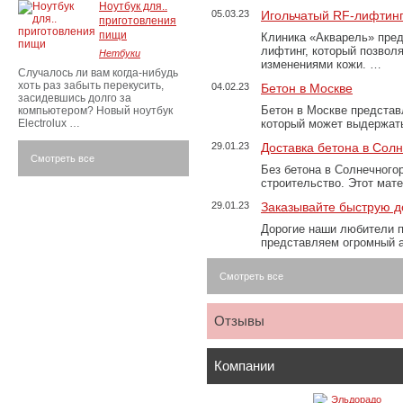
Ноутбук для..
05.03.23
Игольчатый RF-лифтинг
приготовления
пищи
Клиника «Акварель» пред
лифтинг, который позвол
Нетбуки
изменениями кожи. …
Случалось ли вам когда-нибудь
хоть раз забыть перекусить,
04.02.23
Бетон в Москве
засидевшись долго за
Бетон в Москве представ
компьютером? Новый ноутбук
Electrolux …
который может выдержать
29.01.23
Доставка бетона в Сол
Смотреть все
Без бетона в Солнечного
строительство. Этот мат
29.01.23
Заказывайте быструю д
Дорогие наши любители 
представляем огромный а
Смотреть все
Отзывы
Компании