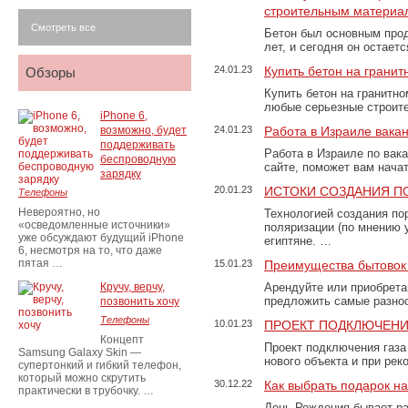
строительным материа
Смотреть все
Бетон был основным прод
лет, и сегодня он остае
24.01.23
Купить бетон на грани
Обзоры
Купить бетон на гранитно
любые серьезные строит
iPhone 6,
возможно, будет
24.01.23
Работа в Израиле вака
поддерживать
Работа в Израиле по вак
беспроводную
сайте, поможет вам нача
зарядку
20.01.23
ИСТОКИ СОЗДАНИЯ П
Телефоны
Невероятно, но
Технологией создания по
«осведомленные источники»
поляризации (по мнению 
уже обсуждают будущий iPhone
египтяне. …
6, несмотря на то, что даже
пятая …
15.01.23
Преимущества бытовок 
Кручу, верчу,
Арендуйте или приобретай
предложить самые разно
позвонить хочу
Телефоны
10.01.23
ПРОЕКТ ПОДКЛЮЧЕНИ
Концепт
Проект подключения газа
Samsung Galaxy Skin —
нового объекта и при рек
супертонкий и гибкий телефон,
который можно скрутить
30.12.22
Как выбрать подарок н
практически в трубочку. …
День Рождения бывает ра