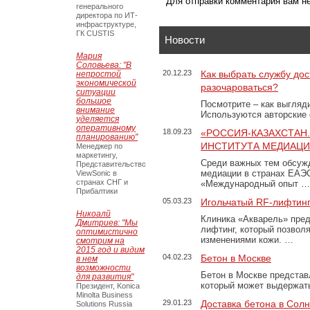
Для отправки комментария вам 
генерального
директора по ИТ-
инфраструктуре,
ГК CUSTIS
Новости
Мария
Соловьева: "В
20.12.23
Как выбрать службу дос
непростой
экономической
разочароваться?
ситуации
большое
Посмотрите – как выгляд
внимание
Используются авторские
уделяется
оперативному
18.09.23
«РОССИЯ-КАЗАХСТАН
планированию"
ИНСТИТУТА МЕДИАЦИИ
Менеджер по
маркетингу,
Среди важных тем обсуж
Представительство
медиации в странах ЕАЭ
ViewSonic в
странах СНГ и
«Международный опыт …
Прибалтики
05.03.23
Игольчатый RF-лифтинг
Никоалй
Клиника «Акварель» пред
Дмитриев: "Мы
лифтинг, который позвол
оптимистично
изменениями кожи. …
смотрим на
2015 год и видим
04.02.23
Бетон в Москве
в нем
возможности
Бетон в Москве представ
для развития"
который может выдержать
Президент, Konica
Minolta Business
29.01.23
Доставка бетона в Сол
Solutions Russia