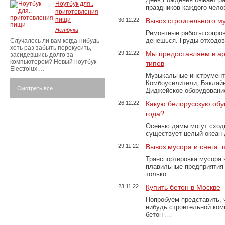
Ноутбук для..
праздников каждого чело
приготовления
пищи
30.12.22
Вывоз строительного м
Нетбуки
Ремонтные работы сопров
денешься. Груды отходо
Случалось ли вам когда-нибудь
хоть раз забыть перекусить,
29.12.22
Мы предоставляем в ар
засидевшись долго за
компьютером? Новый ноутбук
типов
Electrolux …
Музыкальные инструменты
Комбоусилители; Бэклай
Смотреть все
Диджейское оборудование
26.12.22
Какую белорусскую обу
года?
Осенью дамы могут сходи
существует целый океан
29.11.22
Вывоз мусора и снега:
Транспортировка мусора 
плавильные предприятия 
только …
23.11.22
Купить бетон в Москве
Попробуем представить, 
нибудь строительной ком
бетон …