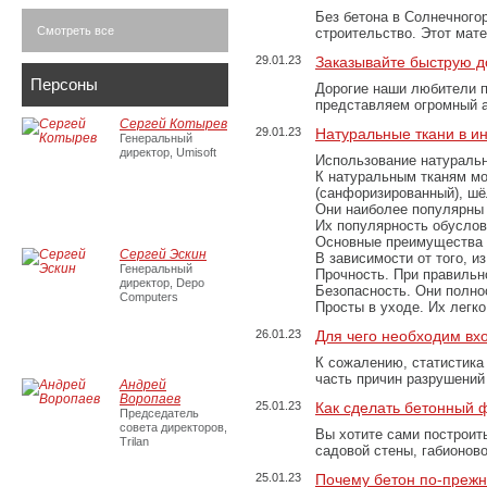
Без бетона в Солнечного
Смотреть все
строительство. Этот мат
29.01.23
Заказывайте быструю д
Персоны
Дорогие наши любители 
представляем огромный а
Сергей Котырев
29.01.23
Натуральные ткани в и
Генеральный
директор, Umisoft
Использование натуральн
К натуральным тканям мо
(санфоризированный), шёл
Они наиболее популярны 
Их популярность обусловл
Основные преимущества
Сергей Эскин
В зависимости от того, и
Генеральный
Прочность. При правильно
директор, Depo
Безопасность. Они полно
Computers
Просты в уходе. Их легк
26.01.23
Для чего необходим вх
К сожалению, статистика
часть причин разрушений
Андрей
Воропаев
25.01.23
Как сделать бетонный 
Председатель
совета директоров,
Вы хотите сами построит
Trilan
садовой стены, габионов
25.01.23
Почему бетон по-преж