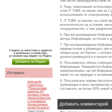
том числе законодательством об 
4. Лицо, пожелавшее использов
этом IT TUBE не менее чем за 2 (
использования по электронному а
5. IT TUBE оставляет за собой п
исключительно на условиях зак
сотрудничестве, о чем уведомля
6. При воспроизведении Информа
автора Информации, источник и 
7. При воспроизведении Информа
первоисточник и размещать при и
Следите за новостями о гаджетах
гиперссылку на Портал, с которо
и мобильных устройствах,
установив наш виджет на Яндекс.
должна размещаться в начале в
8. Пользователь обязан соблюда
Информации. Переработка Инфор
перекомпоновка частей Информаци
Интервью
какой это не приводит к искаже
9. Пользователь вправе бесплат
Алесандр
(публикации и иных материалов) 
Габидулин:
"Принципами
составлять не более 50% новой п
работы ИТ
должны стать
проактивность
и понимание
Добавить комментарий
долгосрочных
целей бизнеса"
Заместитель