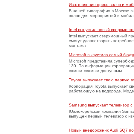
Изготовление пресс волов и мо
В нашей типография в Москве вы
волов для мероприятий и моби
Intel выпустил новый сверхмощн
Intel выпускает сверхмощный пр
смогут удовлетворить потребно
монтажа. …
Microsoft выпустила самый бюд
Microsoft представила супербю
130. По информации корпораци
самым «самым доступным …
Toyota выпускает свою первую 
Корпорация Toyota выпускает с
работающую на водороде. Модель
Samsung выпускает телевизор 
Южнокорейская компания Samsun
выпущен первый телевизор с из
Новый внедорожник Audi SQ7 по