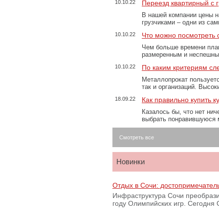
10.10.22
Переезд квартирный с 
В нашей компании цены н
грузчиками – одни из са
10.10.22
Что можно посмотреть с
Чем больше времени план
размеренным и неспешны
10.10.22
По каким критериям сл
Металлопрокат пользуетс
так и организаций. Высо
18.09.22
Как правильно купить к
Казалось бы, что нет нич
выбрать понравившуюся 
Смотреть все
Новинки
Отдых в Сочи: достопримечател
Инфраструктура Сочи преобрази
году Олимпийских игр. Сегодня