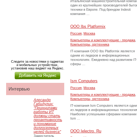
Итальянская машиностроительная компан
один из крупнейших производителей быто
техники в Европе. Под брендом Indesit
компания …
ООО Ibs Platformix
Россия
,
Москва
Компьютеры и комплектующие - продажа
,
Компьютеры, оргтехника
IT-компания ООО Ibs Platformix является
одним из лидеров в информационных
технологиях. Ежедневно над развитием IT
Следите за новостями о гаджетах
сферы …
и мобильных устройствах,
установив наш виджет на Яндекс.
Ism Computers
Россия
,
Москва
Интервью
Компьютеры и комплектующие - продажа
,
Компьютеры, оргтехника
Алесандр
Габидулин:
IT-компания Ism Computers является одн
"Принципами
из лидеров в информационных технология
работы ИТ
Наиболее успешными сферами компании
должны стать
Ism …
проактивность
и понимание
долгосрочных
ООО Ielectro. Ru
целей бизнеса"
Заместитель