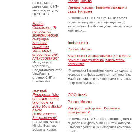
Россия
,
Москва
генерального
директора по ИТ-
Интернет-сервис
,
Телекоммуникации и
инфраструктуре,
связь. Интернет
ГК CUSTIS
IT-компания ООО Ielectro. Ru является
одним из лидеров в информационных
Мария
технологиях. Наиболее успешными сфер
Соловьева: "В
компании …
непростой
экономической
ситуации
Inetproblem
большое
внимание
Россия
,
Москва
уделяется
оперативному
Компьютеры и периферийные устройства 
планированию"
ремонт и обслуживание
,
Компьютеры,
Менеджер по
оргтехника
маркетингу,
Представительство
IT-компания Inetproblem является одним и
ViewSonic в
лидеров в информационных технологиях.
странах СНГ и
Наиболее успешными сферами компании
Прибалтики
Inetproblem можно …
Никоалй
Дмитриев: "Мы
ООО Itrack
оптимистично
Россия
,
Москва
смотрим на
2015 год и видим
Интернет - web-дизайн
,
Реклама и
в нем
полиграфия. Pr
возможности
для развития"
IT-компания ООО Itrack является одним и
Президент, Konica
лидеров в информационных технологиях.
Minolta Business
Наиболее успешными сферами компании
Solutions Russia
Itrack …