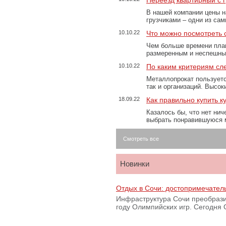
Переезд квартирный с 
В нашей компании цены н
грузчиками – одни из са
10.10.22
Что можно посмотреть с
Чем больше времени план
размеренным и неспешны
10.10.22
По каким критериям сл
Металлопрокат пользуетс
так и организаций. Высо
18.09.22
Как правильно купить к
Казалось бы, что нет нич
выбрать понравившуюся 
Смотреть все
Новинки
Отдых в Сочи: достопримечател
Инфраструктура Сочи преобрази
году Олимпийских игр. Сегодня