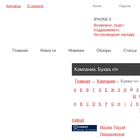
Контакты
О проекте
Логин
Пароль
IPHONE 6
Возможно, будет
поддерживать
беспроводную зарядку
Главная
Новости
Новинки
Обзоры
Cтатьи
Каталог
Компании. Буква «I»
Главная
→
Компании
→
Буква «I»
А
Б
В
Г
Д
Е
Ж
З
И
Й
К
Ш
A
B
C
D
E
F
G
H
I
J
K
Indesit
Москва
,
Россия
Производители