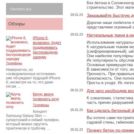
Без бетона в Солнечного
строительство. Этот мат
Смотреть все
29.01.23
Заказывайте быструю д
Дорогие наши любители 
Обзоры
представляем огромный а
29.01.23
Натуральные ткани в и
iPhone 6,
Использование натуральн
возможно, будет
К натуральным тканям мо
поддерживать
(санфоризированный), шёл
беспроводную
Они наиболее популярны 
зарядку
Их популярность обусловл
Телефоны
Основные преимущества
В зависимости от того, и
Невероятно, но
Прочность. При правильно
«осведомленные источники»
уже обсуждают будущий iPhone
Безопасность. Они полно
6, несмотря на то, что даже
Просты в уходе. Их легк
пятая …
26.01.23
Для чего необходим вх
Кручу, верчу,
К сожалению, статистика
позвонить хочу
часть причин разрушений
Телефоны
25.01.23
Как сделать бетонный 
Концепт
Samsung Galaxy Skin —
Вы хотите сами построит
супертонкий и гибкий телефон,
садовой стены, габионов
который можно скрутить
практически в трубочку. …
25.01.23
Почему бетон по-преж