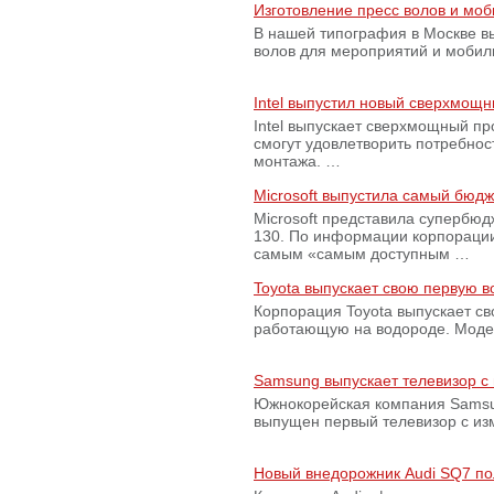
Изготовление пресс волов и мо
В нашей типография в Москве вы
волов для мероприятий и моби
Intel выпустил новый сверхмощн
Intel выпускает сверхмощный пр
смогут удовлетворить потребно
монтажа. …
Microsoft выпустила самый бюд
Microsoft представила супербю
130. По информации корпораци
самым «самым доступным …
Toyota выпускает свою первую 
Корпорация Toyota выпускает с
работающую на водороде. Модель
Samsung выпускает телевизор 
Южнокорейская компания Samsun
выпущен первый телевизор с из
Новый внедорожник Audi SQ7 по