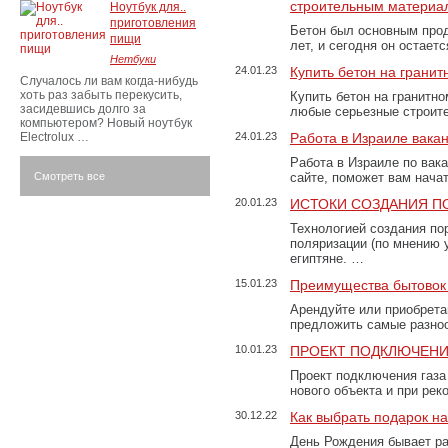
строительным материа
Ноутбук для..
приготовления
Бетон был основным прод
пищи
лет, и сегодня он остае
Нетбуки
24.01.23
Купить бетон на грани
Случалось ли вам когда-нибудь
хоть раз забыть перекусить,
Купить бетон на гранитно
засидевшись долго за
любые серьезные строит
компьютером? Новый ноутбук
Electrolux …
24.01.23
Работа в Израиле вака
Работа в Израиле по вак
Смотреть все
сайте, поможет вам нача
20.01.23
ИСТОКИ СОЗДАНИЯ П
Технологией создания по
поляризации (по мнению 
египтяне. …
15.01.23
Преимущества бытовок 
Арендуйте или приобретай
предложить самые разно
10.01.23
ПРОЕКТ ПОДКЛЮЧЕНИ
Проект подключения газа
нового объекта и при рек
30.12.22
Как выбрать подарок н
День Рождения бывает ра