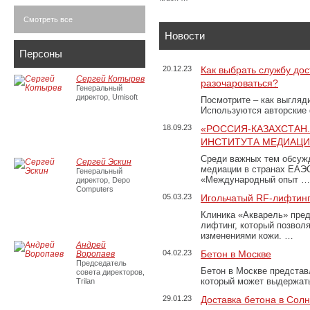
Смотреть все
Новости
Персоны
20.12.23
Как выбрать службу дос
Сергей Котырев
разочароваться?
Генеральный
директор, Umisoft
Посмотрите – как выгляд
Используются авторские
18.09.23
«РОССИЯ-КАЗАХСТАН
ИНСТИТУТА МЕДИАЦИИ
Среди важных тем обсуж
Сергей Эскин
медиации в странах ЕАЭ
Генеральный
«Международный опыт …
директор, Depo
Computers
05.03.23
Игольчатый RF-лифтинг
Клиника «Акварель» пред
лифтинг, который позвол
изменениями кожи. …
Андрей
04.02.23
Бетон в Москве
Воропаев
Председатель
Бетон в Москве представ
совета директоров,
который может выдержать
Trilan
29.01.23
Доставка бетона в Сол