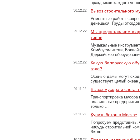
праздников каждого чело
30.12.22
Вывоз строительного м
Ремонтные работы сопров
денешься. Груды отходо
29.12.22
Мы предоставляем в ар
типов
Музыкальные инструменты
Комбоусилители; Бэклай
Диджейское оборудование
26.12.22
Какую белорусскую обу
года?
Осенью дамы могут сходи
существует целый океан
29.11.22
Вывоз мусора и снега:
Транспортировка мусора 
плавильные предприятия 
только …
23.11.22
Купить бетон в Москве
Попробуем представить, 
нибудь строительной ком
бетон …
10.10.22