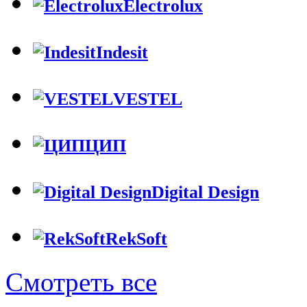
Electrolux
Indesit
VESTEL
ЦИП
Digital Design
RekSoft
Смотреть все