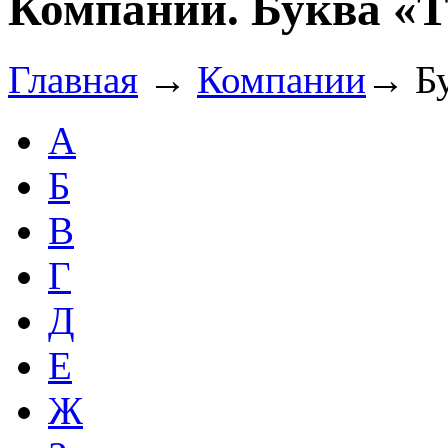
Компании. Буква «T
Главная
→
Компании
→
Б
А
Б
В
Г
Д
Е
Ж