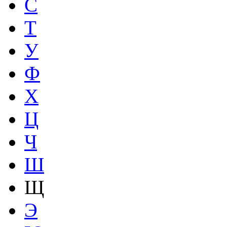
С
Т
У
Ф
Х
Ц
Ч
Ш
Щ
Э