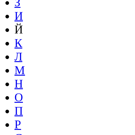
З
И
Й
К
Л
М
Н
О
П
Р