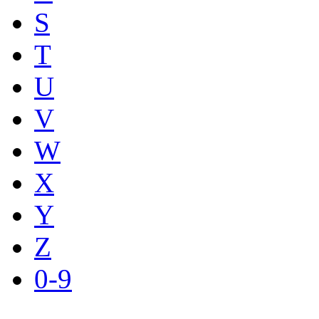
S
T
U
V
W
X
Y
Z
0-9