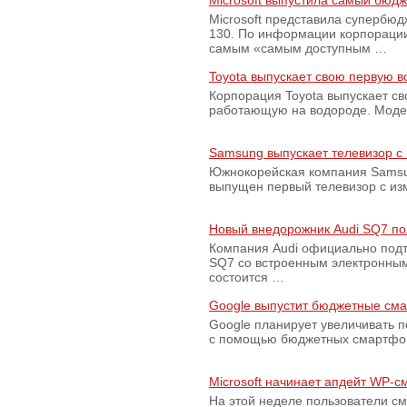
Microsoft выпустила самый бюд
Microsoft представила супербю
130. По информации корпораци
самым «самым доступным …
Toyota выпускает свою первую 
Корпорация Toyota выпускает с
работающую на водороде. Модель
Samsung выпускает телевизор 
Южнокорейская компания Samsun
выпущен первый телевизор с из
Новый внедорожник Audi SQ7 по
Компания Audi официально подт
SQ7 со встроенным электронным
состоится …
Google выпустит бюджетные сма
Google планирует увеличивать 
с помощью бюджетных смартфон
Microsoft начинает апдейт WP-
На этой неделе пользователи с