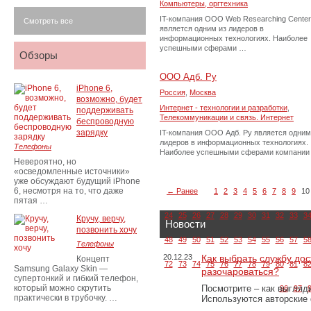
Компьютеры, оргтехника
IT-компания OOO Web Researching Center
Смотреть все
является одним из лидеров в
информационных технологиях. Наиболее
успешными сферами …
Обзоры
ООО Адб. Ру
iPhone 6,
Россия
,
Москва
возможно, будет
Интернет - технологии и разработки
,
поддерживать
Телекоммуникации и связь. Интернет
беспроводную
зарядку
IT-компания ООО Адб. Ру является одним
лидеров в информационных технологиях.
Телефоны
Наиболее успешными сферами компании
Невероятно, но
«осведомленные источники»
уже обсуждают будущий iPhone
6, несмотря на то, что даже
← Ранее
1
2
3
4
5
6
7
8
9
10
пятая …
24
25
26
27
28
29
30
31
32
33
3
Кручу, верчу,
Новости
позвонить хочу
48
49
50
51
52
53
54
55
56
57
5
Телефоны
20.12.23
Как выбрать службу дос
Концепт
72
73
74
75
76
77
78
79
80
81
8
Samsung Galaxy Skin —
разочароваться?
супертонкий и гибкий телефон,
который можно скрутить
Посмотрите – как выгляд
96
97
практически в трубочку. …
Используются авторские