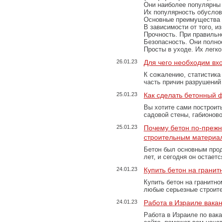
Они наиболее популярны 
Их популярность обусловл
Основные преимущества
В зависимости от того, и
Прочность. При правильно
Безопасность. Они полно
Просты в уходе. Их легк
26.01.23
Для чего необходим вх
К сожалению, статистика
часть причин разрушений
25.01.23
Как сделать бетонный 
Вы хотите сами построит
садовой стены, габионов
25.01.23
Почему бетон по-преж
строительным материа
Бетон был основным прод
лет, и сегодня он остае
24.01.23
Купить бетон на грани
Купить бетон на гранитно
любые серьезные строит
24.01.23
Работа в Израиле вака
Работа в Израиле по вак