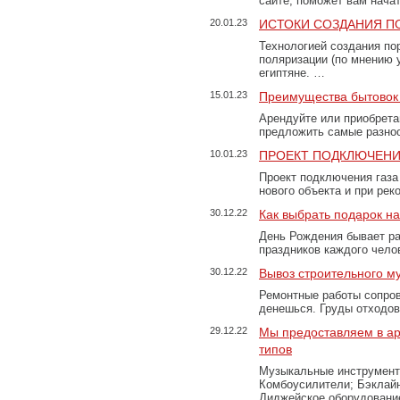
сайте, поможет вам нача
20.01.23
ИСТОКИ СОЗДАНИЯ П
Технологией создания по
поляризации (по мнению 
египтяне. …
15.01.23
Преимущества бытовок 
Арендуйте или приобретай
предложить самые разно
10.01.23
ПРОЕКТ ПОДКЛЮЧЕНИ
Проект подключения газа
нового объекта и при рек
30.12.22
Как выбрать подарок н
День Рождения бывает ра
праздников каждого чело
30.12.22
Вывоз строительного м
Ремонтные работы сопров
денешься. Груды отходо
29.12.22
Мы предоставляем в ар
типов
Музыкальные инструменты
Комбоусилители; Бэклай
Диджейское оборудование