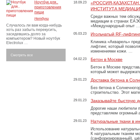
Ноутбук для..
18.09.23
«РОССИЯ-КАЗАХСТАН
приготовления
ИНСТИТУТА МЕДИАЦИИ
пищи
Среди важных тем обсуж
Нетбуки
медиации в странах ЕАЭ
Случалось ли вам когда-нибудь
«Международный опыт …
хоть раз забыть перекусить,
05.03.23
Игольчатый RF-лифтинг
засидевшись долго за
компьютером? Новый ноутбук
Клиника «Акварель» пред
Electrolux …
лифтинг, который позвол
изменениями кожи. …
Смотреть все
04.02.23
Бетон в Москве
Бетон в Москве представ
который может выдержать
29.01.23
Доставка бетона в Сол
Без бетона в Солнечного
строительство. Этот мат
29.01.23
Заказывайте быструю д
Дорогие наши любители 
представляем огромный а
29.01.23
Натуральные ткани в и
Использование натуральн
К натуральным тканям мо
(санфоризированный), шёл