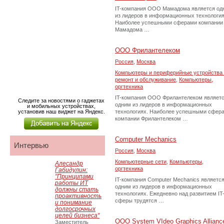
IT-компания ООО Мамадома является од
из лидеров в информационных технология
Наиболее успешными сферами компании
Мамадома …
ООО Фрилантелеком
Россия
,
Москва
Компьютеры и периферийные устройства 
ремонт и обслуживание
,
Компьютеры,
оргтехника
IT-компания ООО Фрилантелеком являет
Следите за новостями о гаджетах
одним из лидеров в информационных
и мобильных устройствах,
установив наш виджет на Яндекс.
технологиях. Наиболее успешными сфер
компании Фрилантелеком …
Computer Mechanics
Интервью
Россия
,
Москва
Компьютерные сети
,
Компьютеры,
Алесандр
оргтехника
Габидулин:
"Принципами
IT-компания Computer Mechanics являетс
работы ИТ
одним из лидеров в информационных
должны стать
технологиях. Ежедневно над развитием IT
проактивность
сферы трудятся …
и понимание
долгосрочных
целей бизнеса"
ООО System VIdeo Graphics Allianc
Заместитель