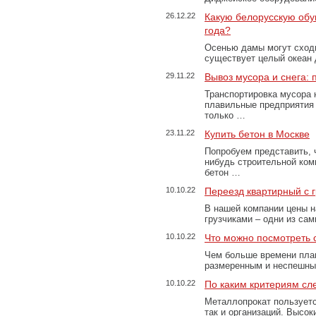
26.12.22
Какую белорусскую обу
года?
Осенью дамы могут сходи
существует целый океан
29.11.22
Вывоз мусора и снега:
Транспортировка мусора 
плавильные предприятия 
только …
23.11.22
Купить бетон в Москве
Попробуем представить, 
нибудь строительной ком
бетон …
10.10.22
Переезд квартирный с 
В нашей компании цены н
грузчиками – одни из са
10.10.22
Что можно посмотреть с
Чем больше времени план
размеренным и неспешны
10.10.22
По каким критериям сл
Металлопрокат пользуетс
так и организаций. Высо