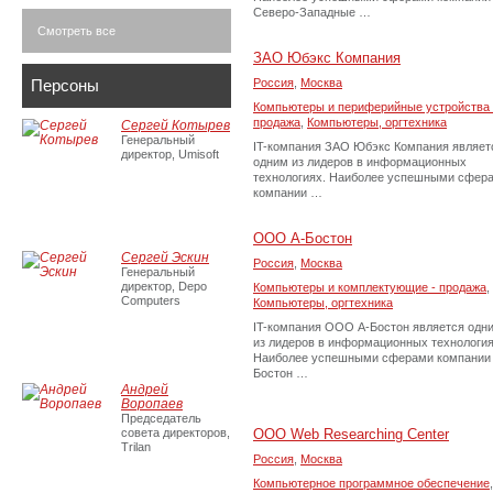
Северо-Западные …
Смотреть все
ЗАО Юбэкс Компания
Персоны
Россия
,
Москва
Компьютеры и периферийные устройства 
продажа
,
Компьютеры, оргтехника
Сергей Котырев
Генеральный
IT-компания ЗАО Юбэкс Компания являет
директор, Umisoft
одним из лидеров в информационных
технологиях. Наиболее успешными сфер
компании …
ООО А-Бостон
Сергей Эскин
Россия
,
Москва
Генеральный
директор, Depo
Компьютеры и комплектующие - продажа
,
Computers
Компьютеры, оргтехника
IT-компания ООО А-Бостон является одн
из лидеров в информационных технология
Наиболее успешными сферами компании 
Бостон …
Андрей
Воропаев
Председатель
совета директоров,
OOO Web Researching Center
Trilan
Россия
,
Москва
Компьютерное программное обеспечение
,