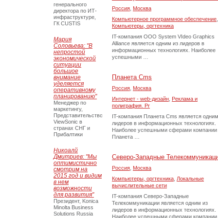
генерального
Россия
,
Москва
директора по ИТ-
инфраструктуре,
Компьютерное программное обеспечение
,
ГК CUSTIS
Компьютеры, оргтехника
IT-компания ООО System VIdeo Graphics
Мария
Alliance является одним из лидеров в
Соловьева: "В
информационных технологиях. Наиболее
непростой
успешными …
экономической
ситуации
большое
Планета Cms
внимание
уделяется
Россия
,
Москва
оперативному
планированию"
Интернет - web-дизайн
,
Реклама и
Менеджер по
полиграфия. Pr
маркетингу,
Представительство
IT-компания Планета Cms является одним
ViewSonic в
лидеров в информационных технологиях.
странах СНГ и
Наиболее успешными сферами компании
Прибалтики
Планета …
Никоалй
Дмитриев: "Мы
Северо-Западные Телекоммуникац
оптимистично
Россия
,
Москва
смотрим на
2015 год и видим
Компьютеры, оргтехника
,
Локальные
в нем
вычислительные сети
возможности
для развития"
IT-компания Северо-Западные
Президент, Konica
Телекоммуникации является одним из
Minolta Business
лидеров в информационных технологиях.
Solutions Russia
Наиболее успешными сферами компании