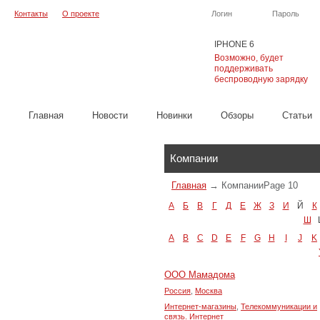
Контакты
О проекте
Логин
Пароль
IPHONE 6
Возможно, будет
поддерживать
беспроводную зарядку
Главная
Новости
Новинки
Обзоры
Cтатьи
Каталог
Компании
Главная
→
Компании
Page 10
А
Б
В
Г
Д
Е
Ж
З
И
Й
К
Ш
A
B
C
D
E
F
G
H
I
J
K
ООО Мамадома
Россия
,
Москва
Интернет-магазины
,
Телекоммуникации и
связь. Интернет