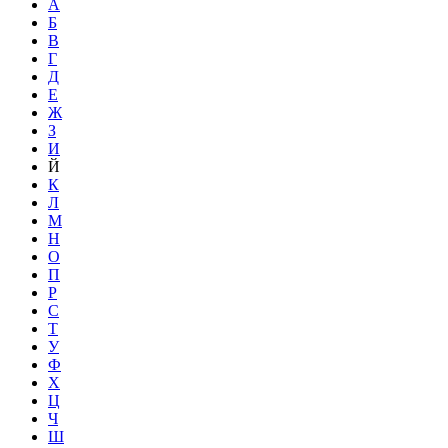
А
Б
В
Г
Д
Е
Ж
З
И
Й
К
Л
М
Н
О
П
Р
С
Т
У
Ф
Х
Ц
Ч
Ш