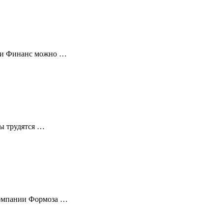
нии Финанс можно …
ы трудятся …
компании Формоза …