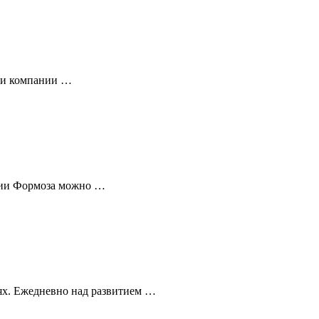
ми компании …
нии Формоза можно …
х. Ежедневно над развитием …