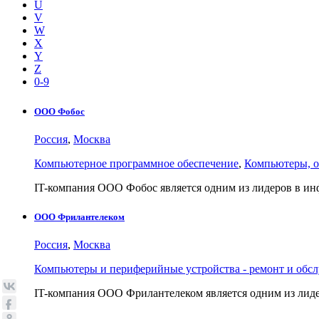
U
V
W
X
Y
Z
0-9
ООО Фобос
Россия
,
Москва
Компьютерное программное обеспечение
,
Компьютеры, о
IT-компания ООО Фобос является одним из лидеров в ин
ООО Фрилантелеком
Россия
,
Москва
Компьютеры и периферийные устройства - ремонт и обс
IT-компания ООО Фрилантелеком является одним из ли