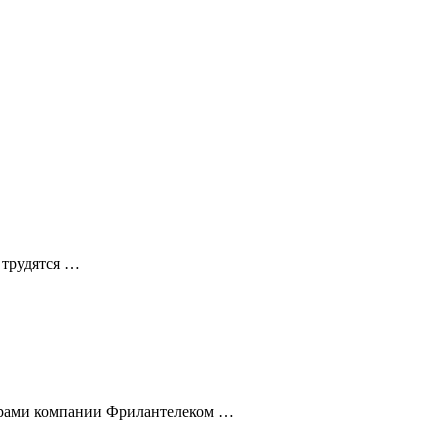
 трудятся …
ерами компании Фрилантелеком …