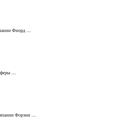
мпании Фиорд …
-сферы …
омпании Форэни …