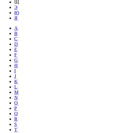
Щ
Э
Ю
Я
A
B
C
D
E
F
G
H
I
J
K
L
M
N
O
P
Q
R
S
T