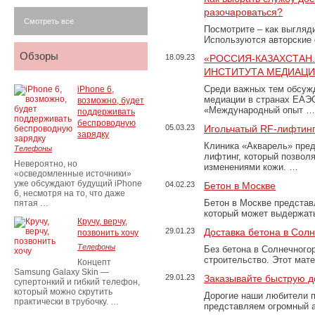
разочароваться?
Смотреть все
Посмотрите – как выгляд
Используются авторские
Обзоры
18.09.23
«РОССИЯ-КАЗАХСТАН
ИНСТИТУТА МЕДИАЦИИ
Среди важных тем обсуж
iPhone 6,
медиации в странах ЕАЭ
возможно, будет
«Международный опыт …
поддерживать
беспроводную
05.03.23
Игольчатый RF-лифтинг
зарядку
Клиника «Акварель» пред
Телефоны
лифтинг, который позвол
Невероятно, но
изменениями кожи. …
«осведомленные источники»
уже обсуждают будущий iPhone
04.02.23
Бетон в Москве
6, несмотря на то, что даже
Бетон в Москве представ
пятая …
который может выдержать
Кручу, верчу,
29.01.23
Доставка бетона в Сол
позвонить хочу
Телефоны
Без бетона в Солнечного
строительство. Этот мат
Концепт
Samsung Galaxy Skin —
29.01.23
Заказывайте быструю д
супертонкий и гибкий телефон,
который можно скрутить
Дорогие наши любители 
практически в трубочку. …
представляем огромный а