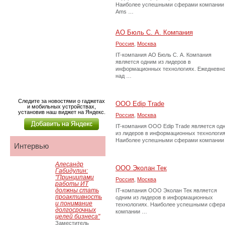
Наиболее успешными сферами компании
Ams …
АО Бюль С. А. Компания
Россия
,
Москва
IT-компания АО Бюль С. А. Компания
является одним из лидеров в
информационных технологиях. Ежедневн
над …
Следите за новостями о гаджетах
ООО Edip Trade
и мобильных устройствах,
установив наш виджет на Яндекс.
Россия
,
Москва
IT-компания ООО Edip Trade является од
из лидеров в информационных технология
Наиболее успешными сферами компании
Интервью
Алесандр
ООО Эколан Тек
Габидулин:
"Принципами
Россия
,
Москва
работы ИТ
должны стать
IT-компания ООО Эколан Тек является
проактивность
одним из лидеров в информационных
и понимание
технологиях. Наиболее успешными сфер
долгосрочных
компании …
целей бизнеса"
Заместитель