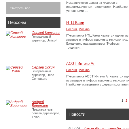
Иска является одним из лидеров в
информационных технологиях. Наиболее
Смотреть все
успешными …
Персоны
НТЦ Ками
Россия
,
Москва
Сергей Котырев
IT-компания НТЦ Ками является одним из
Генеральный
лидеров в информационных технологиях.
директор, Umisoft
Ежедневно над развитием IT-сферы
трудятся …
АОЗТ Интеко Аг
Сергей Эскин
Россия
,
Москва
Генеральный
директор, Depo
IT-компания АОЗТ Интеко Аг является од
Computers
из лидеров в информационных технология
Наиболее успешными сферами компании
1
2
Андрей
Воропаев
Председатель
совета директоров,
Новости
Trilan
20.12.23
Как выбрать службу дос