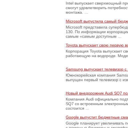
Intel выпускает сверхмощный пр
смогут удовлетворить потребно
монтажа. …
Microsoft выпустила самый бюд
Microsoft представила супербю
130. По информации корпораци
самым «самым доступным …
Toyota выпускает свою первую 
Корпорация Toyota выпускает с
работающую на водороде. Модель
Samsung выпускает телевизор 
Южнокорейская компания Samsun
выпущен первый телевизор с из
Новый внедорожник Audi SQ7 по
Компания Audi официально подт
SQ7 со встроенным электронным
состоится …
Google выпустит бюджетные сма
Google планирует увеличивать 
с помощью бюджетных смартфон