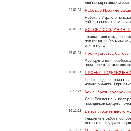
любые серьезные строит
24.01.23
Работа в Израиле вака
Работа в Израиле по вак
сайте, поможет вам нача
20.01.23
ИСТОКИ СОЗДАНИЯ П
Технологией создания по
поляризации (по мнению 
египтяне. …
15.01.23
Преимущества бытовок 
Арендуйте или приобретай
предложить самые разно
10.01.23
ПРОЕКТ ПОДКЛЮЧЕНИ
Проект подключения газа
нового объекта и при рек
30.12.22
Как выбрать подарок н
День Рождения бывает ра
праздников каждого чело
30.12.22
Вывоз строительного м
Ремонтные работы сопров
денешься. Груды отходо
29.12.22
Мы предоставляем в ар