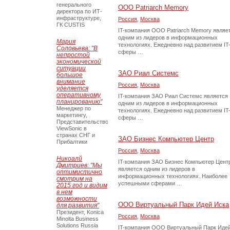
генерального
ООО Patriarch Memory
директора по ИТ-
инфраструктуре,
Россия
,
Москва
ГК CUSTIS
IT-компания ООО Patriarch Memory являе
одним из лидеров в информационных
Мария
технологиях. Ежедневно над развитием IT
Соловьева: "В
сферы …
непростой
экономической
ситуации
ЗАО Риал Системс
большое
внимание
Россия
,
Москва
уделяется
оперативному
IT-компания ЗАО Риал Системс является
планированию"
одним из лидеров в информационных
Менеджер по
технологиях. Ежедневно над развитием IT
маркетингу,
сферы …
Представительство
ViewSonic в
странах СНГ и
ЗАО Бизнес Компьютер Центр
Прибалтики
Россия
,
Москва
Никоалй
IT-компания ЗАО Бизнес Компьютер Цент
Дмитриев: "Мы
является одним из лидеров в
оптимистично
информационных технологиях. Наиболее
смотрим на
успешными сферами …
2015 год и видим
в нем
возможности
ООО Виртуальный Парк Идей Иска
для развития"
Президент, Konica
Россия
,
Москва
Minolta Business
Solutions Russia
IT-компания ООО Виртуальный Парк Иде