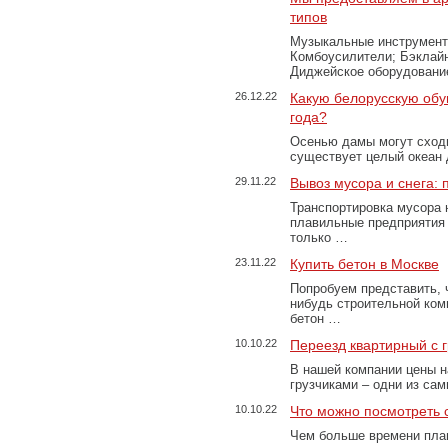
типов
Музыкальные инструменты
Комбоусилители; Бэклай
Диджейское оборудование
26.12.22
Какую белорусскую обу
года?
Осенью дамы могут сходи
существует целый океан
29.11.22
Вывоз мусора и снега:
Транспортировка мусора 
плавильные предприятия 
только …
23.11.22
Купить бетон в Москве
Попробуем представить, 
нибудь строительной ком
бетон …
10.10.22
Переезд квартирный с 
В нашей компании цены н
грузчиками – одни из са
10.10.22
Что можно посмотреть с
Чем больше времени план