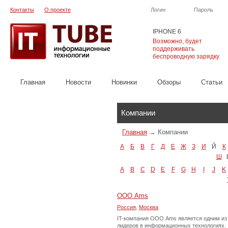
Контакты
О проекте
Логин
Пароль
IPHONE 6
Возможно, будет
поддерживать
беспроводную зарядку
Главная
Новости
Новинки
Обзоры
Cтатьи
Каталог
Компании
Главная
→
Компании
А
Б
В
Г
Д
Е
Ж
З
И
Й
К
Ш
A
B
C
D
E
F
G
H
I
J
K
ООО Ams
Россия
,
Москва
IT-компания ООО Ams является одним из
лидеров в информационных технологиях.