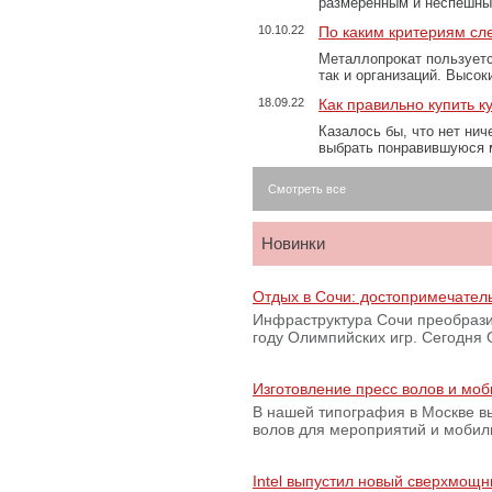
размеренным и неспешны
10.10.22
По каким критериям сл
Металлопрокат пользуетс
так и организаций. Высо
18.09.22
Как правильно купить к
Казалось бы, что нет нич
выбрать понравившуюся 
Смотреть все
Новинки
Отдых в Сочи: достопримечател
Инфраструктура Сочи преобрази
году Олимпийских игр. Сегодня
Изготовление пресс волов и мо
В нашей типография в Москве вы
волов для мероприятий и моби
Intel выпустил новый сверхмощн