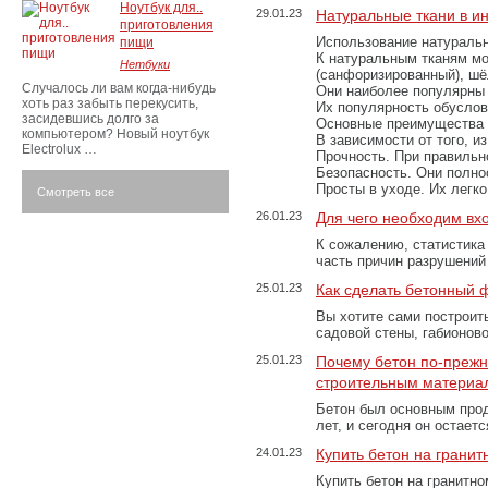
Ноутбук для..
29.01.23
Натуральные ткани в и
приготовления
Использование натуральн
пищи
К натуральным тканям мо
Нетбуки
(санфоризированный), шёл
Случалось ли вам когда-нибудь
Они наиболее популярны 
хоть раз забыть перекусить,
Их популярность обусловл
засидевшись долго за
Основные преимущества
компьютером? Новый ноутбук
В зависимости от того, и
Electrolux …
Прочность. При правильно
Безопасность. Они полно
Просты в уходе. Их легк
Смотреть все
26.01.23
Для чего необходим вх
К сожалению, статистика
часть причин разрушений
25.01.23
Как сделать бетонный 
Вы хотите сами построит
садовой стены, габионов
25.01.23
Почему бетон по-преж
строительным материа
Бетон был основным прод
лет, и сегодня он остае
24.01.23
Купить бетон на грани
Купить бетон на гранитно