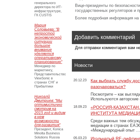
генерального
Вице-президенты по безопасности
директора по ИТ-
государственных регуляторов и 
инфраструктуре,
ГК CUSTIS
Более подробная информация на
Мария
Соловьева: "В
непростой
Добавить комментарий
экономической
ситуации
большое
Для отправки комментария вам 
внимание
уделяется
оперативному
планированию"
Новости
Менеджер по
маркетингу,
Представительство
ViewSonic в
20.12.23
Как выбрать службу дос
странах СНГ и
разочароваться?
Прибалтики
Посмотрите – как выгляд
Никоалй
Используются авторские
Дмитриев: "Мы
оптимистично
18.09.23
«РОССИЯ-КАЗАХСТАН
смотрим на
2015 год и видим
ИНСТИТУТА МЕДИАЦИИ
в нем
Среди важных тем обсуж
возможности
для развития"
медиации в странах ЕАЭ
Президент, Konica
«Международный опыт …
Minolta Business
Solutions Russia
05.03.23
Игольчатый RF-лифтинг