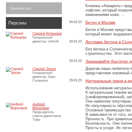
Клиника «Акварель» пред
Смотреть все
лифтинг, который позвол
изменениями кожи. …
04.02.23
Бетон в Москве
Персоны
Бетон в Москве представ
Сергей Котырев
который может выдержать
Генеральный
директор, Umisoft
29.01.23
Доставка бетона в Сол
Без бетона в Солнечного
строительство. Этот мат
29.01.23
Заказывайте быструю д
Дорогие наши любители 
Сергей Эскин
представляем огромный а
Генеральный
директор, Depo
29.01.23
Натуральные ткани в и
Computers
Использование натуральн
К натуральным тканям мо
(санфоризированный), шёл
Они наиболее популярны 
Андрей
Их популярность обусловл
Воропаев
Основные преимущества
Председатель
В зависимости от того, и
совета директоров,
Прочность. При правильно
Trilan
Безопасность. Они полно
Просты в уходе. Их легк