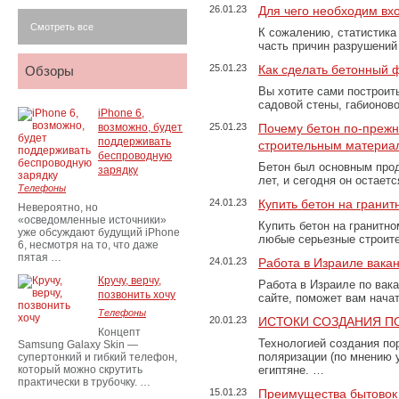
26.01.23
Для чего необходим вх
Смотреть все
К сожалению, статистика
часть причин разрушений
25.01.23
Как сделать бетонный 
Обзоры
Вы хотите сами построит
садовой стены, габионов
iPhone 6,
возможно, будет
25.01.23
Почему бетон по-преж
поддерживать
строительным материа
беспроводную
Бетон был основным прод
зарядку
лет, и сегодня он остае
Телефоны
24.01.23
Купить бетон на грани
Невероятно, но
«осведомленные источники»
Купить бетон на гранитно
уже обсуждают будущий iPhone
любые серьезные строит
6, несмотря на то, что даже
пятая …
24.01.23
Работа в Израиле вака
Кручу, верчу,
Работа в Израиле по вак
позвонить хочу
сайте, поможет вам нача
Телефоны
20.01.23
ИСТОКИ СОЗДАНИЯ П
Концепт
Технологией создания по
Samsung Galaxy Skin —
поляризации (по мнению 
супертонкий и гибкий телефон,
который можно скрутить
египтяне. …
практически в трубочку. …
15.01.23
Преимущества бытовок 