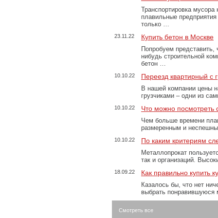
Транспортировка мусора 
плавильные предприятия 
только …
23.11.22
Купить бетон в Москве
Попробуем представить, 
нибудь строительной ком
бетон …
10.10.22
Переезд квартирный с 
В нашей компании цены н
грузчиками – одни из са
10.10.22
Что можно посмотреть с
Чем больше времени план
размеренным и неспешны
10.10.22
По каким критериям сл
Металлопрокат пользуетс
так и организаций. Высо
18.09.22
Как правильно купить к
Казалось бы, что нет нич
выбрать понравившуюся 
Смотреть все