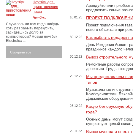
Ноутбук для..
Арендуйте или приобретай
приготовления
предложить самые разно
пищи
10.01.23
ПРОЕКТ ПОДКЛЮЧЕНИ
Нетбуки
Случалось ли вам когда-нибудь
Проект подключения газа
хоть раз забыть перекусить,
нового объекта и при рек
засидевшись долго за
компьютером? Новый ноутбук
30.12.22
Как выбрать подарок н
Electrolux …
День Рождения бывает ра
праздников каждого чело
Смотреть все
30.12.22
Вывоз строительного м
Ремонтные работы сопров
денешься. Груды отходо
29.12.22
Мы предоставляем в ар
типов
Музыкальные инструменты
Комбоусилители; Бэклай
Диджейское оборудование
26.12.22
Какую белорусскую обу
года?
Осенью дамы могут сходи
существует целый океан
29.11.22
Вывоз мусора и снега: