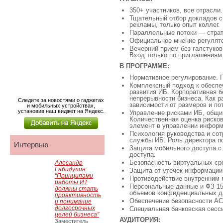
350+ участников, все отрасли.
Тщательный отбор докладов с
рекламы, только опыт коллег.
Параллельные потоки — страте
Официальное мнение регулят
Вечерний прием без галстуков
Вход только по приглашениям
В ПРОГРАММЕ:
Нормативное регулирование. 
Комплексный подход к обеспе
развития ИБ. Корпоративная б
непрерывности бизнеса. Как р
Следите за новостями о гаджетах
зависимости от размеров и по
и мобильных устройствах,
установив наш виджет на Яндекс.
Управление рисками ИБ, общи
Количественная оценка риско
элемент в управлении инфор
Психология руководства и сот
службы ИБ. Роль директора п
Интервью
Защита мобильного доступа с
доступа.
Безопасность виртуальных ср
Алесандр
Габидулин:
Защита от утечек информации
"Принципами
Противодействие внутренним
работы ИТ
Персональные данные и ФЗ 15
должны стать
объемов конфиденциальных д
проактивность
Обеспечение безопасности АС
и понимание
долгосрочных
Специальная банковская сесс
целей бизнеса"
АУДИТОРИЯ:
Заместитель