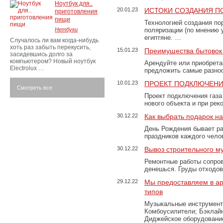
Ноутбук для..
20.01.23
ИСТОКИ СОЗДАНИЯ П
приготовления
пищи
Технологией создания по
Нетбуки
поляризации (по мнению 
египтяне. …
Случалось ли вам когда-нибудь
хоть раз забыть перекусить,
15.01.23
Преимущества бытовок 
засидевшись долго за
компьютером? Новый ноутбук
Арендуйте или приобретай
Electrolux …
предложить самые разно
10.01.23
ПРОЕКТ ПОДКЛЮЧЕНИ
Смотреть все
Проект подключения газа
нового объекта и при рек
30.12.22
Как выбрать подарок н
День Рождения бывает ра
праздников каждого чело
30.12.22
Вывоз строительного м
Ремонтные работы сопров
денешься. Груды отходо
29.12.22
Мы предоставляем в ар
типов
Музыкальные инструменты
Комбоусилители; Бэклай
Диджейское оборудование