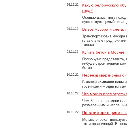
26.12.22
Какую белорусскую обу
года?
Осенью дамы могут сходи
существует целый океан
29.11.22
Вывоз мусора и снега:
Транспортировка мусора 
плавильные предприятия 
только …
23.11.22
Купить бетон в Москве
Попробуем представить, 
нибудь строительной ком
бетон …
10.10.22
Переезд квартирный с 
В нашей компании цены н
грузчиками – одни из са
10.10.22
Что можно посмотреть с
Чем больше времени план
размеренным и неспешны
10.10.22
По каким критериям сл
Металлопрокат пользуетс
так и организаций. Высо