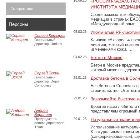
18.09.23
«РОССИЯ-КАЗАХСТАН
ИНСТИТУТА МЕДИАЦИИ
Смотреть все
Среди важных тем обсуж
медиации в странах ЕАЭ
Персоны
«Международный опыт …
05.03.23
Игольчатый RF-лифтинг
Сергей Котырев
Клиника «Акварель» пред
Генеральный
директор, Umisoft
лифтинг, который позвол
изменениями кожи. …
04.02.23
Бетон в Москве
Бетон в Москве представ
который может выдержать
Сергей Эскин
Генеральный
29.01.23
Доставка бетона в Сол
директор, Depo
Computers
Без бетона в Солнечного
строительство. Этот мат
29.01.23
Заказывайте быструю д
Дорогие наши любители 
Андрей
представляем огромный а
Воропаев
Председатель
29.01.23
Натуральные ткани в и
совета директоров,
Использование натуральн
Trilan
К натуральным тканям мо
(санфоризированный), шёл