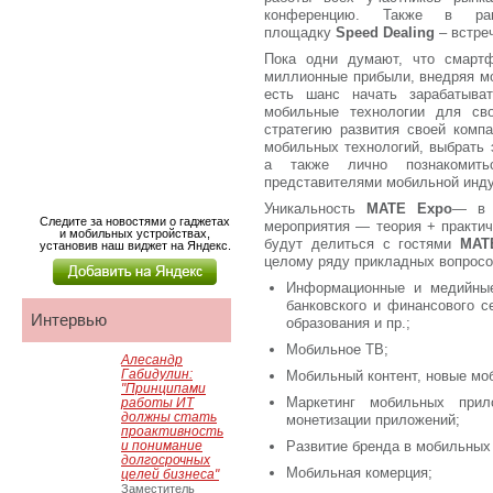
конференцию. Также в рам
площадку
Speed Dealing
– встреч
Пока одни думают, что смартф
миллионные прибыли, внедряя мо
есть шанс начать зарабатыват
мобильные технологии для сво
стратегию развития своей комп
мобильных технологий, выбрать
а также лично познакомит
представителями мобильной инду
Уникальность
МАТЕ
Expo
— в 
Следите за новостями о гаджетах
мероприятия — теория + практич
и мобильных устройствах,
будут делиться с гостями
МАТ
установив наш виджет на Яндекс.
целому ряду прикладных вопросо
Информационные и медийные
банковского и финансового с
Интервью
образования и пр.;
Мобильное ТВ;
Алесандр
Габидулин:
Мобильный контент, новые м
"Принципами
Маркетинг мобильных прил
работы ИТ
должны стать
монетизации приложений;
проактивность
и понимание
Развитие бренда в мобильных 
долгосрочных
Мобильная комерция;
целей бизнеса"
Заместитель