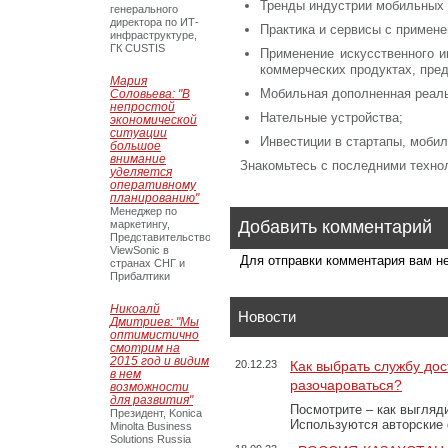
Тренды индустрии мобильных 
генерального
директора по ИТ-
Практика и сервисы с примен
инфраструктуре,
ГК CUSTIS
Применение искусственного и
коммерческих продуктах, пре
Мария
Мобильная дополненная реаль
Соловьева: "В
непростой
Нательные устройства;
экономической
ситуации
Инвестиции в стартапы, мобил
большое
внимание
Знакомьтесь с последними техно
уделяется
оперативному
планированию"
Менеджер по
Добавить комментарий
маркетингу,
Представительство
ViewSonic в
Для отправки комментария вам 
странах СНГ и
Прибалтики
Никоалй
Новости
Дмитриев: "Мы
оптимистично
смотрим на
2015 год и видим
20.12.23
Как выбрать службу дос
в нем
разочароваться?
возможности
для развития"
Посмотрите – как выгляд
Президент, Konica
Используются авторские
Minolta Business
Solutions Russia