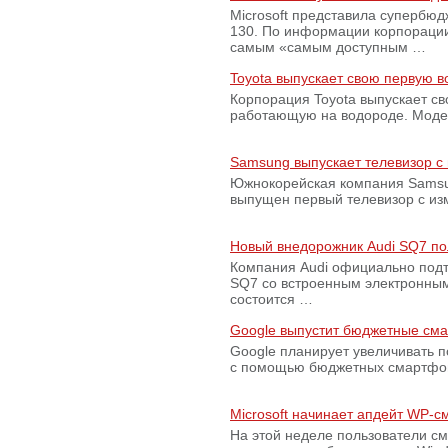
Microsoft представила супербю
130. По информации корпораци
самым «самым доступным …
Toyota выпускает свою первую 
Корпорация Toyota выпускает с
работающую на водороде. Модель
Samsung выпускает телевизор 
Южнокорейская компания Samsun
выпущен первый телевизор с из
Новый внедорожник Audi SQ7 по
Компания Audi официально подт
SQ7 со встроенным электронным
состоится …
Google выпустит бюджетные сма
Google планирует увеличивать 
с помощью бюджетных смартфон
Microsoft начинает апдейт WP-
На этой неделе пользователи с