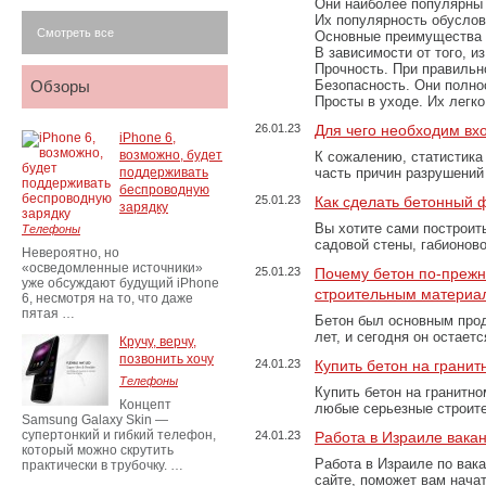
Они наиболее популярны 
Их популярность обусловл
Смотреть все
Основные преимущества
В зависимости от того, и
Прочность. При правильно
Обзоры
Безопасность. Они полно
Просты в уходе. Их легк
26.01.23
Для чего необходим вх
iPhone 6,
возможно, будет
К сожалению, статистика
поддерживать
часть причин разрушений
беспроводную
25.01.23
Как сделать бетонный 
зарядку
Вы хотите сами построит
Телефоны
садовой стены, габионов
Невероятно, но
«осведомленные источники»
25.01.23
Почему бетон по-преж
уже обсуждают будущий iPhone
строительным материа
6, несмотря на то, что даже
пятая …
Бетон был основным прод
лет, и сегодня он остае
Кручу, верчу,
позвонить хочу
24.01.23
Купить бетон на грани
Телефоны
Купить бетон на гранитно
Концепт
любые серьезные строит
Samsung Galaxy Skin —
супертонкий и гибкий телефон,
24.01.23
Работа в Израиле вака
который можно скрутить
Работа в Израиле по вак
практически в трубочку. …
сайте, поможет вам нача