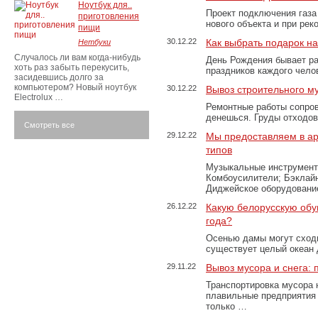
Ноутбук для..
Проект подключения газа
приготовления
нового объекта и при рек
пищи
30.12.22
Как выбрать подарок н
Нетбуки
Случалось ли вам когда-нибудь
День Рождения бывает ра
хоть раз забыть перекусить,
праздников каждого чело
засидевшись долго за
компьютером? Новый ноутбук
30.12.22
Вывоз строительного м
Electrolux …
Ремонтные работы сопров
денешься. Груды отходо
Смотреть все
29.12.22
Мы предоставляем в ар
типов
Музыкальные инструменты
Комбоусилители; Бэклай
Диджейское оборудование
26.12.22
Какую белорусскую обу
года?
Осенью дамы могут сходи
существует целый океан
29.11.22
Вывоз мусора и снега:
Транспортировка мусора 
плавильные предприятия 
только …