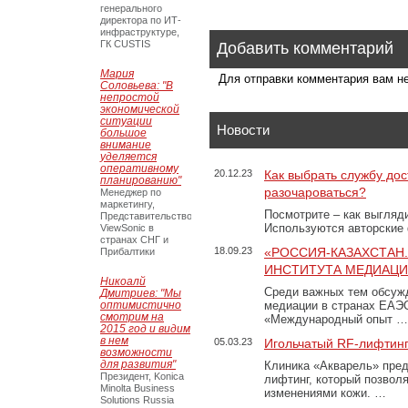
генерального
директора по ИТ-
инфраструктуре,
ГК CUSTIS
Добавить комментарий
Мария
Для отправки комментария вам 
Соловьева: "В
непростой
экономической
ситуации
Новости
большое
внимание
уделяется
оперативному
20.12.23
Как выбрать службу дос
планированию"
разочароваться?
Менеджер по
маркетингу,
Посмотрите – как выгляд
Представительство
Используются авторские
ViewSonic в
странах СНГ и
18.09.23
«РОССИЯ-КАЗАХСТАН
Прибалтики
ИНСТИТУТА МЕДИАЦИИ
Никоалй
Среди важных тем обсуж
Дмитриев: "Мы
оптимистично
медиации в странах ЕАЭ
смотрим на
«Международный опыт …
2015 год и видим
в нем
05.03.23
Игольчатый RF-лифтинг
возможности
для развития"
Клиника «Акварель» пред
Президент, Konica
лифтинг, который позвол
Minolta Business
изменениями кожи. …
Solutions Russia