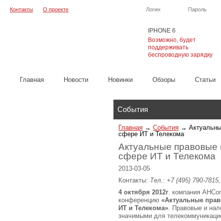
Контакты
О проекте
Логин
Пароль
IPHONE 6
Возможно, будет
поддерживать
беспроводную зарядку
Главная
Новости
Новинки
Обзоры
Cтатьи
Каталог
События
Главная
→
События
→
Актуальны
сфере ИТ и Телекома
Актуальные правовые 
сфере ИТ и Телекома
2013-03-05
Контакты:
Тел.: +7 (495) 790-7815
4 октября 2012г
. компания AHCo
конференцию
«Актуальные прав
ИТ и Телекома»
. Правовые и на
значимыми для телекоммуникацион