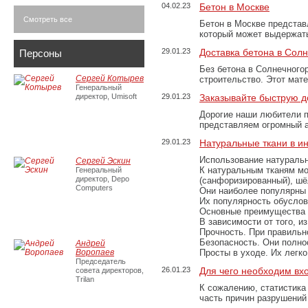
04.02.23
Бетон в Москве
Смотреть все
Бетон в Москве представ
который может выдержать
29.01.23
Доставка бетона в Сол
Персоны
Без бетона в Солнечного
Сергей Котырев
строительство. Этот мат
Генеральный
директор, Umisoft
29.01.23
Заказывайте быструю д
Дорогие наши любители 
представляем огромный а
29.01.23
Натуральные ткани в и
Использование натуральн
Сергей Эскин
К натуральным тканям мо
Генеральный
директор, Depo
(санфоризированный), шёл
Computers
Они наиболее популярны 
Их популярность обусловл
Основные преимущества
В зависимости от того, и
Прочность. При правильно
Безопасность. Они полно
Андрей
Воропаев
Просты в уходе. Их легк
Председатель
26.01.23
Для чего необходим вх
совета директоров,
Trilan
К сожалению, статистика
часть причин разрушений