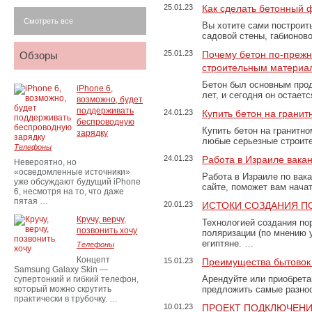
25.01.23
Как сделать бетонный 
Смотреть все
Вы хотите сами построит
садовой стены, габионов
25.01.23
Почему бетон по-преж
Обзоры
строительным материа
Бетон был основным прод
iPhone 6,
лет, и сегодня он остае
возможно, будет
поддерживать
24.01.23
Купить бетон на грани
беспроводную
Купить бетон на гранитно
зарядку
любые серьезные строит
Телефоны
24.01.23
Работа в Израиле вака
Невероятно, но
«осведомленные источники»
Работа в Израиле по вак
уже обсуждают будущий iPhone
сайте, поможет вам нача
6, несмотря на то, что даже
пятая …
20.01.23
ИСТОКИ СОЗДАНИЯ П
Кручу, верчу,
Технологией создания по
позвонить хочу
поляризации (по мнению 
египтяне. …
Телефоны
Концепт
15.01.23
Преимущества бытовок 
Samsung Galaxy Skin —
Арендуйте или приобретай
супертонкий и гибкий телефон,
который можно скрутить
предложить самые разно
практически в трубочку. …
10.01.23
ПРОЕКТ ПОДКЛЮЧЕНИ