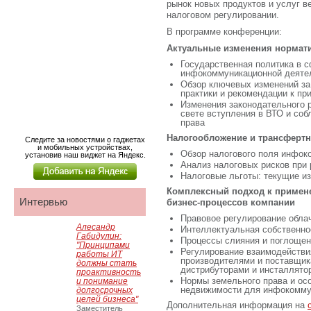
рынок новых продуктов и услуг в
налоговом регулировании.
В программе конференции:
Актуальные изменения нормат
Государственная политика в 
инфокоммуникационной деяте
Обзор ключевых изменений за
практики и рекомендации к п
Изменения законодательного р
свете вступления в ВТО и со
права
Налогообложение и трансфертн
Следите за новостями о гаджетах
и мобильных устройствах,
Обзор налогового поля инфок
установив наш виджет на Яндекс.
Анализ налоговых рисков при
Налоговые льготы: текущие и
Комплексный подход к примен
Интервью
бизнес-процессов компании
Правовое регулирование обла
Алесандр
Интеллектуальная собственно
Габидулин:
Процессы слияния и поглощен
"Принципами
Регулирование взаимодействи
работы ИТ
производителями и поставщик
должны стать
дистрибуторами и инсталлято
проактивность
Нормы земельного права и ос
и понимание
недвижимости для инфокомму
долгосрочных
целей бизнеса"
Дополнительная информация на
Заместитель