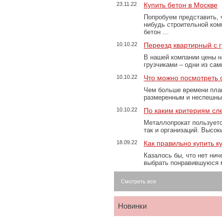
23.11.22
Купить бетон в Москве
Попробуем представить, 
нибудь строительной ком
бетон …
10.10.22
Переезд квартирный с 
В нашей компании цены н
грузчиками – одни из са
10.10.22
Что можно посмотреть с
Чем больше времени план
размеренным и неспешны
10.10.22
По каким критериям сл
Металлопрокат пользуетс
так и организаций. Высо
18.09.22
Как правильно купить к
Казалось бы, что нет нич
выбрать понравившуюся 
Смотреть все
Новинки