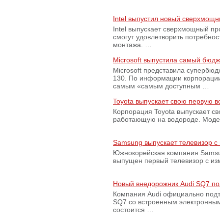
Intel выпустил новый сверхмощн
Intel выпускает сверхмощный пр
смогут удовлетворить потребно
монтажа. …
Microsoft выпустила самый бюд
Microsoft представила супербю
130. По информации корпораци
самым «самым доступным …
Toyota выпускает свою первую 
Корпорация Toyota выпускает с
работающую на водороде. Модель
Samsung выпускает телевизор 
Южнокорейская компания Samsun
выпущен первый телевизор с из
Новый внедорожник Audi SQ7 по
Компания Audi официально подт
SQ7 со встроенным электронным
состоится …