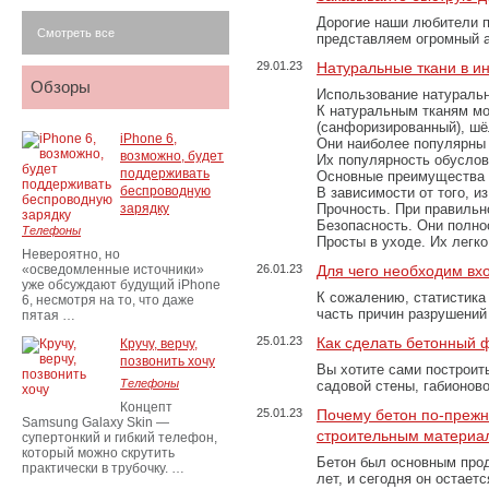
Дорогие наши любители 
Смотреть все
представляем огромный а
29.01.23
Натуральные ткани в и
Обзоры
Использование натуральн
К натуральным тканям мо
(санфоризированный), шёл
iPhone 6,
Они наиболее популярны 
возможно, будет
Их популярность обусловл
поддерживать
Основные преимущества
беспроводную
В зависимости от того, и
зарядку
Прочность. При правильно
Безопасность. Они полно
Телефоны
Просты в уходе. Их легк
Невероятно, но
«осведомленные источники»
26.01.23
Для чего необходим вх
уже обсуждают будущий iPhone
К сожалению, статистика
6, несмотря на то, что даже
часть причин разрушений
пятая …
25.01.23
Как сделать бетонный 
Кручу, верчу,
позвонить хочу
Вы хотите сами построит
Телефоны
садовой стены, габионов
Концепт
25.01.23
Почему бетон по-преж
Samsung Galaxy Skin —
строительным материа
супертонкий и гибкий телефон,
который можно скрутить
Бетон был основным прод
практически в трубочку. …
лет, и сегодня он остае