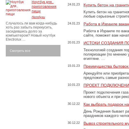
Ноутбук для..
24.01.23
Купить бетон на грани
приготовления
пищи
Купить бетон на гранитно
любые серьезные строит
Нетбуки
Случалось ли вам когда-нибудь
24.01.23
Работа в Израиле вака
хоть раз забыть перекусить,
Работа в Израиле по вак
засидевшись долго за
сайте, поможет вам нача
компьютером? Новый ноутбук
Electrolux …
20.01.23
ИСТОКИ СОЗДАНИЯ П
Технологией создания по
Смотреть все
поляризации (по мнению 
египтяне. …
15.01.23
Преимущества бытовок 
Арендуйте или приобретай
предложить самые разно
10.01.23
ПРОЕКТ ПОДКЛЮЧЕНИ
Проект подключения газа
нового объекта и при рек
30.12.22
Как выбрать подарок н
День Рождения бывает ра
праздников каждого чело
30.12.22
Вывоз строительного м