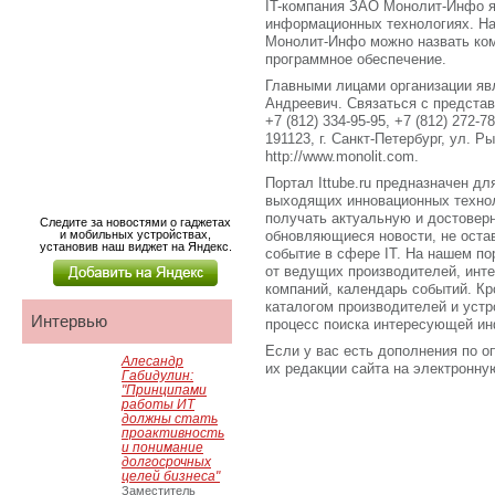
IT-компания ЗАО Монолит-Инфо я
информационных технологиях. Н
Монолит-Инфо можно назвать ком
программное обеспечение.
Главными лицами организации яв
Андреевич. Связаться с предста
+7 (812) 334-95-95, +7 (812) 272-
191123, г. Санкт-Петербург, ул. 
http://www.monolit.com.
Портал Ittube.ru предназначен для
выходящих инновационных технол
получать актуальную и достове
Следите за новостями о гаджетах
и мобильных устройствах,
обновляющиеся новости, не оста
установив наш виджет на Яндекс.
событие в сфере IT. На нашем по
от ведущих производителей, инт
компаний, календарь событий. Кро
каталогом производителей и устр
Интервью
процесс поиска интересующей ин
Если у вас есть дополнения по о
Алесандр
их редакции сайта на электронную 
Габидулин:
"Принципами
работы ИТ
должны стать
проактивность
и понимание
долгосрочных
целей бизнеса"
Заместитель