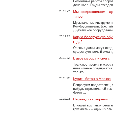
Ремонтные работы сопров
денешься. Груды отходо
29.12.22
Мы предоставляем в ар
типов
Музыкальные инструменты
Комбоусилители; Бэклай
Диджейское оборудование
26.12.22
Какую белорусскую обу
года?
Осенью дамы могут сходи
существует целый океан
29.11.22
Вывоз мусора и снега:
Транспортировка мусора 
плавильные предприятия 
только …
23.11.22
Купить бетон в Москве
Попробуем представить, 
нибудь строительной ком
бетон …
10.10.22
Переезд квартирный с 
В нашей компании цены н
грузчиками – одни из са