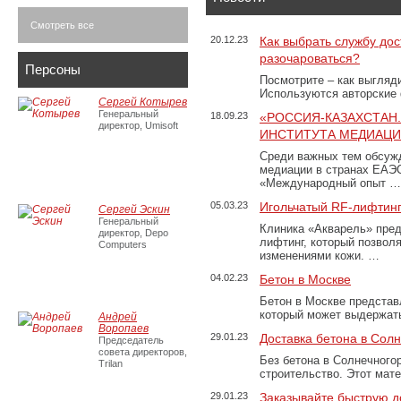
Смотреть все
20.12.23
Как выбрать службу дос
разочароваться?
Персоны
Посмотрите – как выгляд
Используются авторские
Сергей Котырев
Генеральный
18.09.23
«РОССИЯ-КАЗАХСТАН
директор, Umisoft
ИНСТИТУТА МЕДИАЦИИ
Среди важных тем обсуж
медиации в странах ЕАЭ
«Международный опыт …
05.03.23
Игольчатый RF-лифтинг
Сергей Эскин
Генеральный
Клиника «Акварель» пред
директор, Depo
лифтинг, который позвол
Computers
изменениями кожи. …
04.02.23
Бетон в Москве
Бетон в Москве представ
который может выдержать
Андрей
Воропаев
29.01.23
Доставка бетона в Сол
Председатель
совета директоров,
Без бетона в Солнечного
Trilan
строительство. Этот мат
29.01.23
Заказывайте быструю д