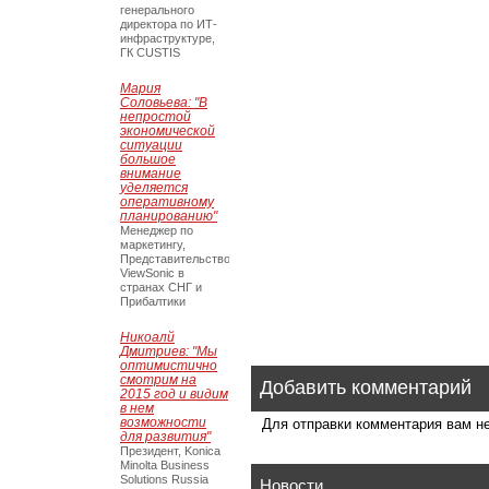
генерального
директора по ИТ-
инфраструктуре,
ГК CUSTIS
Мария
Соловьева: "В
непростой
экономической
ситуации
большое
внимание
уделяется
оперативному
планированию"
Менеджер по
маркетингу,
Представительство
ViewSonic в
странах СНГ и
Прибалтики
Никоалй
Дмитриев: "Мы
оптимистично
смотрим на
Добавить комментарий
2015 год и видим
в нем
возможности
Для отправки комментария вам 
для развития"
Президент, Konica
Minolta Business
Solutions Russia
Новости