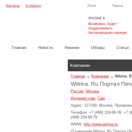
Контакты
О проекте
Логин
Пароль
IPHONE 6
Возможно, будет
поддерживать
беспроводную зарядку
Главная
Новости
Новинки
Обзоры
Cтатьи
Каталог
Компании
Главная
→
Компании
→
Witrina.
Witrina. Ru Портал Пе
Россия
,
Москва
Интернет-сми
,
Сми
Адрес: 127299, Москва, Приорова 
Телефон: +7 (499) 159-98-38, +7 (4
(499) 159-98-78
WWW:
http://www.witrina.ru
IT-компания Witrina. Ru Портал 