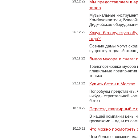
29.12.22
Мы предоставляем в ар
типов
Музыкальные инструменты
Комбоусилители; Бэклай
Диджейское оборудование
26.12.22
Какую белорусскую обу
года?
Осенью дамы могут сходи
существует целый океан
29.11.22
Вывоз мусора и снега:
Транспортировка мусора 
плавильные предприятия 
только …
23.11.22
Купить бетон в Москве
Попробуем представить, 
нибудь строительной ком
бетон …
10.10.22
Переезд квартирный с 
В нашей компании цены н
грузчиками – одни из са
10.10.22
Что можно посмотреть с
Чем больше времени план