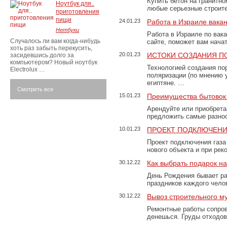
Купить бетон на гранитно
Ноутбук для..
любые серьезные строит
приготовления
пищи
24.01.23
Работа в Израиле вака
Нетбуки
Работа в Израиле по вак
Случалось ли вам когда-нибудь
сайте, поможет вам нача
хоть раз забыть перекусить,
20.01.23
ИСТОКИ СОЗДАНИЯ П
засидевшись долго за
компьютером? Новый ноутбук
Технологией создания по
Electrolux …
поляризации (по мнению 
египтяне. …
Смотреть все
15.01.23
Преимущества бытовок 
Арендуйте или приобретай
предложить самые разно
10.01.23
ПРОЕКТ ПОДКЛЮЧЕНИ
Проект подключения газа
нового объекта и при рек
30.12.22
Как выбрать подарок н
День Рождения бывает ра
праздников каждого чело
30.12.22
Вывоз строительного м
Ремонтные работы сопров
денешься. Груды отходо