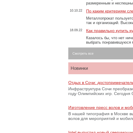
размеренным и неспешны
10.10.22
По каким критериям сл
Металлопрокат пользуетс
так и организаций. Высо
18.09.22
Как правильно купить к
Казалось бы, что нет нич
выбрать понравившуюся 
Смотреть все
Новинки
Отдых в Сочи: достопримечател
Инфраструктура Сочи преобрази
году Олимпийских игр. Сегодня
Изготовление пресс волов и мо
В нашей типография в Москве вы
волов для мероприятий и моби
Intel выпустил новый сверхмощн