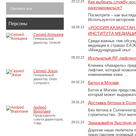
20.12.23
Как выбрать службу дос
разочароваться?
Смотреть все
Посмотрите – как выгляд
Используются авторские
Персоны
18.09.23
«РОССИЯ-КАЗАХСТАН
ИНСТИТУТА МЕДИАЦИИ
Сергей Котырев
Генеральный
Среди важных тем обсуж
директор, Umisoft
медиации в странах ЕАЭ
«Международный опыт …
05.03.23
Игольчатый RF-лифтинг
Клиника «Акварель» пред
лифтинг, который позвол
Сергей Эскин
изменениями кожи. …
Генеральный
директор, Depo
04.02.23
Бетон в Москве
Computers
Бетон в Москве представ
который может выдержать
29.01.23
Доставка бетона в Сол
Андрей
Без бетона в Солнечного
Воропаев
строительство. Этот мат
Председатель
совета директоров,
29.01.23
Заказывайте быструю д
Trilan
Дорогие наши любители 
представляем огромный а