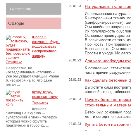
29.01.23
Натуральные ткани в и
Смотреть все
Использование натуральн
К натуральным тканям мо
(санфоризированный), шёл
Обзоры
Они наиболее популярны 
Их популярность обусловл
Основные преимущества
iPhone 6,
В зависимости от того, и
возможно, будет
Прочность. При правильно
поддерживать
Безопасность. Они полно
беспроводную
Просты в уходе. Их легк
зарядку
26.01.23
Для чего необходим вх
Телефоны
К сожалению, статистика
Невероятно, но
«осведомленные источники»
часть причин разрушений
уже обсуждают будущий iPhone
25.01.23
Как сделать бетонный 
6, несмотря на то, что даже
пятая …
Вы хотите сами построит
садовой стены, габионов
Кручу, верчу,
позвонить хочу
25.01.23
Почему бетон по-преж
Телефоны
строительным материа
Концепт
Бетон был основным прод
Samsung Galaxy Skin —
лет, и сегодня он остае
супертонкий и гибкий телефон,
который можно скрутить
24.01.23
Купить бетон на грани
практически в трубочку. …