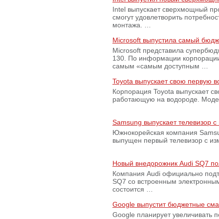
Intel выпускает сверхмощный пр
смогут удовлетворить потребно
монтажа. …
Microsoft выпустила самый бюд
Microsoft представила супербю
130. По информации корпораци
самым «самым доступным …
Toyota выпускает свою первую 
Корпорация Toyota выпускает с
работающую на водороде. Модель
Samsung выпускает телевизор 
Южнокорейская компания Samsun
выпущен первый телевизор с из
Новый внедорожник Audi SQ7 по
Компания Audi официально подт
SQ7 со встроенным электронным
состоится …
Google выпустит бюджетные сма
Google планирует увеличивать 