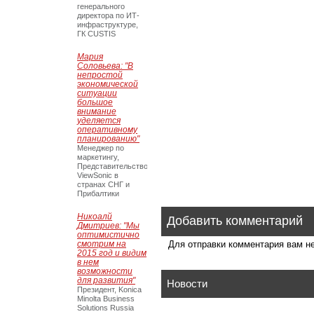
генерального
директора по ИТ-
инфраструктуре,
ГК CUSTIS
Мария
Соловьева: "В
непростой
экономической
ситуации
большое
внимание
уделяется
оперативному
планированию"
Менеджер по
маркетингу,
Представительство
ViewSonic в
странах СНГ и
Прибалтики
Никоалй
Добавить комментарий
Дмитриев: "Мы
оптимистично
смотрим на
Для отправки комментария вам 
2015 год и видим
в нем
возможности
для развития"
Новости
Президент, Konica
Minolta Business
Solutions Russia