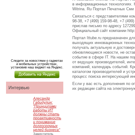
в информационных технологиях.
Witrina. Ru Портал Печатных Сми
Связаться с представителями ком
98-38, +7 (499) 159-98-48, +7 (499)
прислав письмо по адресу 127299,
Официальный сайт компании http:/
Портал Ittube.ru предназначен для
выходящих инновационных технол
получать актуальную и достове
обновляющиеся новости, не оста
событие в сфере IT. На нашем по
Следите за новостями о гаджетах
от ведущих производителей, инт
и мобильных устройствах,
компаний, календарь событий. Кро
установив наш виджет на Яндекс.
каталогом производителей и устр
процесс поиска интересующей ин
Если у вас есть дополнения по о
Интервью
их редакции сайта на электронную 
Алесандр
Габидулин:
"Принципами
работы ИТ
должны стать
проактивность
и понимание
долгосрочных
целей бизнеса"
Заместитель