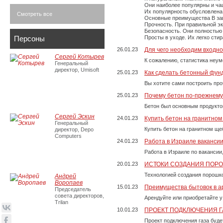
Они наиболее популярны и чащ
Их популярность обусловлена 
Смотреть все
Основные преимущества В зави
Прочность. При правильной экс
Безопасность. Они полностью
Персоны
Просты в уходе. Их легко сти
26.01.23
Для чего необходим входно
Сергей Котырев
К сожалению, статистика неум
Генеральный
директор, Umisoft
25.01.23
Как сделать бетонный фун
Вы хотите сами построить пр
25.01.23
Почему бетон по-прежнем
Бетон был основным продукто
Сергей Эскин
24.01.23
Купить бетон на гранитно
Генеральный
Купить бетон на гранитном ще
директор, Depo
Computers
24.01.23
Работа в Израиле ваканси
Работа в Израиле по вакансии
20.01.23
ИСТОКИ СОЗДАНИЯ ПОР
Технологией создания порошко
Андрей
Воропаев
15.01.23
Преимущества бытовок в а
Председатель
совета директоров,
Арендуйте или приобретайте у
Trilan
10.01.23
ПРОЕКТ ПОДКЛЮЧЕНИЯ Г
Проект подключения газа буде