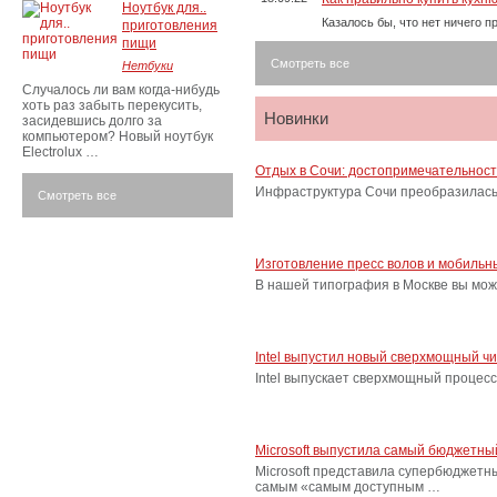
Ноутбук для..
Казалось бы, что нет ничего 
приготовления
пищи
Смотреть все
Нетбуки
Случалось ли вам когда-нибудь
хоть раз забыть перекусить,
Новинки
засидевшись долго за
компьютером? Новый ноутбук
Electrolux …
Отдых в Сочи: достопримечательнос
Инфраструктура Сочи преобразилась 
Смотреть все
Изготовление пресс волов и мобильн
В нашей типография в Москве вы мож
Intel выпустил новый сверхмощный ч
Intel выпускает сверхмощный процес
Microsoft выпустила самый бюджетн
Microsoft представила супербюджетн
самым «самым доступным …