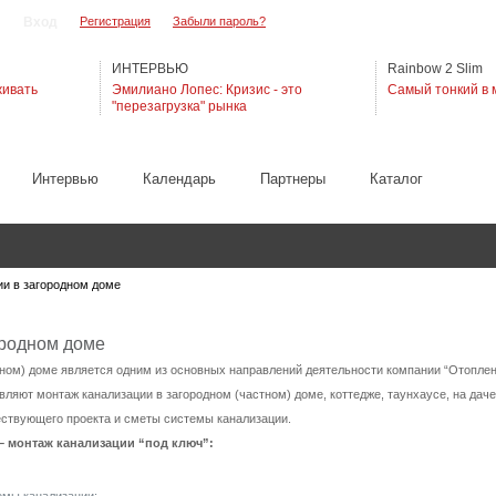
Регистрация
Забыли пароль?
ИНТЕРВЬЮ
Rainbow 2 Slim
живать
Эмилиано Лопес: Кризис - это
Самый тонкий в 
"перезагрузка" рынка
Интервью
Календарь
Партнеры
Каталог
ии в загородном доме
ородном доме
тном) доме является одним из основных направлений деятельности компании “Отоплен
яют монтаж канализации в загородном (частном) доме, коттедже, таунхаусе, на даче
ствующего проекта и сметы системы канализации.
– монтаж канализации “под ключ”: