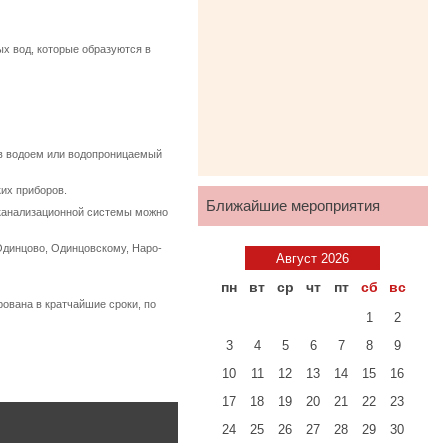
ых вод, которые образуются в
ь в водоем или водопроницаемый
ких приборов.
Ближайшие мероприятия
 канализационной системы можно
 Одинцово, Одинцовскому, Наро-
Август 2026
пн
вт
ср
чт
пт
сб
вс
ована в кратчайшие сроки, по
1
2
3
4
5
6
7
8
9
10
11
12
13
14
15
16
17
18
19
20
21
22
23
24
25
26
27
28
29
30