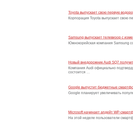
Toyota выпускает свою первую водор
Корпорация Toyota выпускает свою п
Samsung выпускает телевизор с изм
Южнокорейская компания Samsung соо
Новый внедорожник Audi SQ7 получит
Компания Audi официально подтверд
состоится …
Google выпустит бюджетные смартфо
Google планирует увеличивать попу
Microsoft начинает апдейт WP-смарт
На этой неделе пользователи смарт