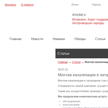
Контакты
О проекте
Логин
Пароль
IPHONE 6
Возможно, будет поддер
беспроводную зарядку
Главная
Новости
Новинки
Обзоры
Cтатьи
Статьи
Главная
→
Статьи
→
Монтаж канализац
29.07.21
Монтаж канализации в заг
Монтаж канализации в загородном (час
Специалисты нашей компании осуществл
Также мы осуществляем проверку суще
Мы предлагаем комплексную услугу 
обследование;
консультация;