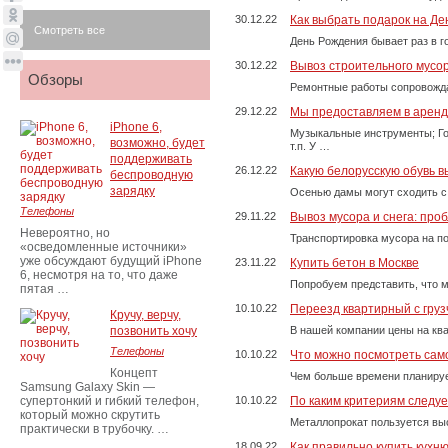
30.12.22
Как выбрать подарок на Д
Смотреть все
День Рождения бывает раз в г
30.12.22
Вывоз строительного мусо
Обзоры
Ремонтные работы сопровожда
29.12.22
Мы предоставляем в аренду
iPhone 6,
Музыкальные инструменты; Го
возможно, будет
т.п. У …
поддерживать
26.12.22
Какую белорусскую обувь в
беспроводную
зарядку
Осенью дамы могут сходить с
Телефоны
29.11.22
Вывоз мусора и снега: про
Невероятно, но
Транспортировка мусора на п
«осведомленные источники»
уже обсуждают будущий iPhone
23.11.22
Купить бетон в Москве
6, несмотря на то, что даже
Попробуем представить, что м
пятая …
10.10.22
Переезд квартирный с груз
Кручу, верчу,
позвонить хочу
В нашей компании цены на ква
Телефоны
10.10.22
Что можно посмотреть само
Концепт
Чем больше времени планируе
Samsung Galaxy Skin —
супертонкий и гибкий телефон,
10.10.22
По каким критериям следу
который можно скрутить
Металлопрокат пользуется выс
практически в трубочку. …
18.09.22
Как правильно купить кухн