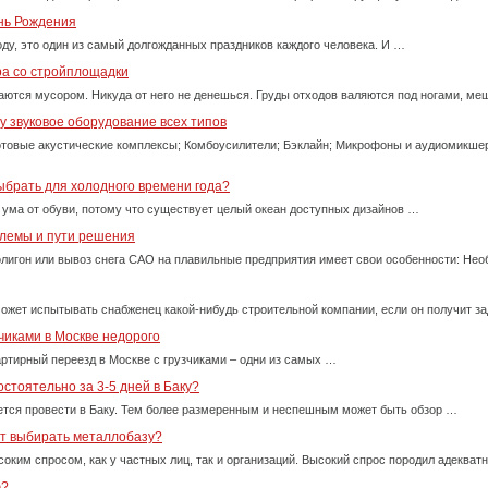
ень Рождения
оду, это один из самый долгожданных праздников каждого человека. И …
ра со стройплощадки
ются мусором. Никуда от него не денешься. Груды отходов валяются под ногами, м
 звуковое оборудование всех типов
товые акустические комплексы; Комбоусилители; Бэклайн; Микрофоны и аудиомикше
ыбрать для холодного времени года?
 ума от обуви, потому что существует целый океан доступных дизайнов …
блемы и пути решения
олигон или вывоз снега САО на плавильные предприятия имеет свои особенности: Нео
ожет испытывать снабженец какой-нибудь строительной компании, если он получит за
чиками в Москве недорого
ртирный переезд в Москве с грузчиками – одни из самых …
стоятельно за 3-5 дней в Баку?
тся провести в Баку. Тем более размеренным и неспешным может быть обзор …
ет выбирать металлобазу?
оким спросом, как у частных лиц, так и организаций. Высокий спрос породил адекват
ю?