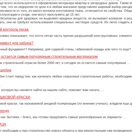
е всего используются в оформлении интерьера квартир и загородных домов. Также вы
тем, что он недорогие по цене и в любом магазине представлен широкий выбор расцве
симости от того, из какого волокна изготовлена ткань, отличаются ее свойства. Об
плуатации и уходе, они могут прослужить до 15 лет.
 безопасны для здоровья, не выделяют вредных веществ, не вызывают аллергии и ра
рать, они не требуют использования специальных чистящих средств. Их легко гладит
й контроль песка
олимо показывает, что почти пятая часть причин разрушений конструктивных элемент
дамент для забора?
очный фундамент? Например, для садовой стены, габионовой ограды или чего-то еще?
у остается самым популярным строительным материалом
м строительной отрасли более 2000 лет, и сегодня он остается самым популярным …
м щебне
бне стоит перед тем, как начинать любые серьезные строительные работы; необходи
и
, которую вы сможете найти на нашем сайте, поможет вам начать …
ОШКОВОЙ КРАСКИ
вой краски, так называемой анодной поляризации (по мнению ученых), владели еще д
ренду
 нас бытовки – благо, мы готовы предложить самые разнообразные их варианты …
АЗА
т необходим и при строительстве нового объекта и при реконструкции уже возведенно