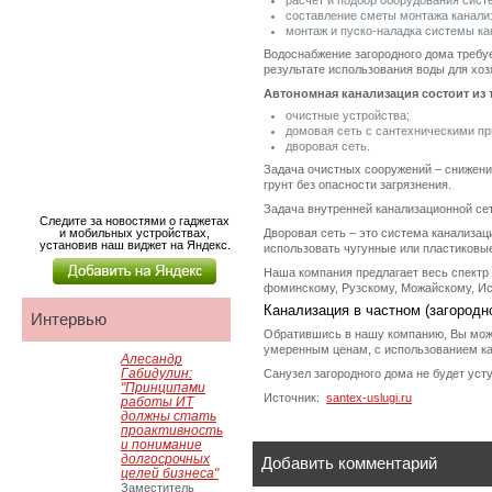
расчёт и подбор оборудования сист
составление сметы монтажа канали
монтаж и пуско-наладка системы ка
Водоснабжение загородного дома требуе
результате использования воды для хоз
Автономная канализация состоит из т
очистные устройства;
домовая сеть с сантехническими п
дворовая сеть.
Задача очистных сооружений – снижение
грунт без опасности загрязнения.
Задача внутренней канализационной сет
Следите за новостями о гаджетах
и мобильных устройствах,
Дворовая сеть – это система канализа
установив наш виджет на Яндекс.
использовать чугунные или пластиковы
Наша компания предлагает весь спектр 
фоминскому, Рузскому, Можайскому, Ис
Канализация в частном (загородн
Интервью
Обратившись в нашу компанию, Вы може
умеренным ценам, с использованием ка
Алесандр
Габидулин:
Санузел загородного дома не будет уст
"Принципами
Источник:
santex-uslugi.ru
работы ИТ
должны стать
проактивность
и понимание
долгосрочных
Добавить комментарий
целей бизнеса"
Заместитель