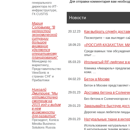
Для отправки комментария вам необхо
генерального
директора по ИТ-
инфраструктуре,
ГК CUSTIS
Новости
Мария
Соловьева: "В
непростой
20.12.23
Как выбрать службу достав
экономической
Посмотрите – как выглядит с
ситуации
большое
18.09.23
«РОССИЯ-КАЗАХСТАН. М
внимание
уделяется
Среди важных тем обсуждения
оперативному
опыт …
планированию"
Менеджер по
05.03.23
Игольчатый RF-лифтинг в к
маркетингу,
Клиника «Акварель» предлага
Представительство
кожи. …
ViewSonic в
странах СНГ и
04.02.23
Бетон в Москве
Прибалтики
Бетон в Москве представляет 
Никоалй
29.01.23
Доставка бетона в Солнечн
Дмитриев: "Мы
оптимистично
Без бетона в Солнечногорске 
смотрим на
2015 год и видим
29.01.23
Заказывайте быструю дост
в нем
возможности
Дорогие наши любители пиццы
для развития"
29.01.23
Натуральные ткани в инте
Президент, Konica
Minolta Business
Использование натуральных т
Solutions Russia
К натуральным тканям можно о