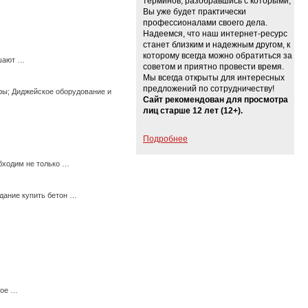
терминов, разобравшись с которыми,
Вы уже будет практически
профессионалами своего дела.
Надеемся, что наш интернет-ресурс
станет близким и надежным другом, к
которому всегда можно обратиться за
ешают …
советом и приятно провести время.
Мы всегда открыты для интересных
предложений по сотрудничеству!
ры; Диджейское оборудование и
Сайт рекомендован для просмотра
лиц старше 12 лет (12+).
Подробнее
бходим не только …
дание купить бетон …
ное …