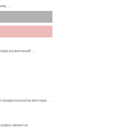
упку. …
 парк развлечений …
в и профессионалов монтажа. …
елефон является