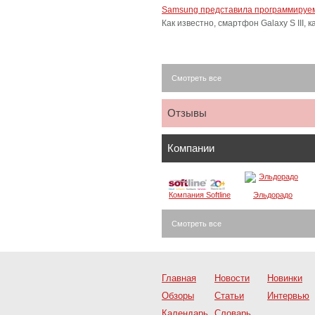
Samsung представила программируем
Как известно, смартфон Galaxy S III
Смотреть все
Отзывы
Компании
Компания Softline
Эльдорадо
Смотреть все
Главная
Новости
Новинки
Обзоры
Статьи
Интервью
Календарь
Словарь