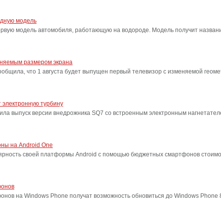
одную модель
ервую модель автомобиля, работающую на водороде. Модель получит название
еняемым размером экрана
бщила, что 1 августа будет выпущен первый телевизор с изменяемой геоме
 электронную турбину
ила выпуск версии внедрожника SQ7 со встроенным электронным нагнетател
ны на Android One
лярность своей платформы Android с помощью бюджетных смартфонов стоимо
фонов
фонов на Windows Phone получат возможность обновиться до Windows Phone