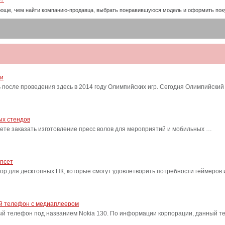
проще, чем найти компанию-продавца, выбрать понравившуюся модель и оформить пок
ти
после проведения здесь в 2014 году Олимпийских игр. Сегодня Олимпийский
ых стендов
ете заказать изготовление пресс волов для мероприятий и мобильных …
ипсет
сор для десктопных ПК, которые смогут удовлетворить потребности геймеро
ый телефон с медиаплеером
ый телефон под названием Nokia 130. По информации корпорации, данный т