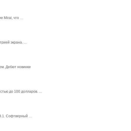
 Mirai, что …
трией экрана. …
ем. Дебют новинки
стью до 100 долларов. …
 8.1. Софтверный …