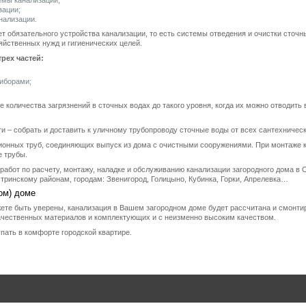
емы канализации;
зации;
нализации.
т обязательного устройства канализации, то есть системы отведения и очистки сточн
яйственных нужд и гигиенических целей.
рех частей:
риборами;
 количества загрязнений в сточных водах до такого уровня, когда их можно отводит
и – собрать и доставить к уличному трубопроводу сточные воды от всех сантехничес
ционных труб, соединяющих выпуск из дома с очистными сооружениями. При монтаже
е трубы.
работ по расчету, монтажу, наладке и обслуживанию канализации загородного дома в
тринскому районам, городам: Звенигород, Голицыно, Кубинка, Горки, Апрелевка…
ом) доме
те быть уверены, канализация в Вашем загородном доме будет рассчитана и смонтир
чественных материалов и комплектующих и с неизменно высоким качеством.
упать в комфорте городской квартире.