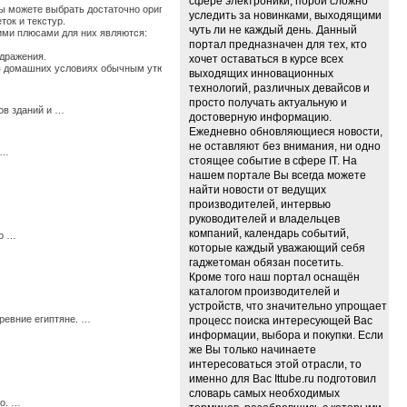
сфере электроники, порой сложно
 можете выбрать достаточно оригинальные ткани, изготовленные из крапивы, конопли
уследить за новинками, выходящими
ток и текстур.
чуть ли не каждый день. Данный
щими плюсами для них являются:
портал предназначен для тех, кто
здражения.
хочет оставаться в курсе всех
ь в домашних условиях обычным утюгом. …
выходящих инновационных
технологий, различных девайсов и
просто получать актуальную и
ов зданий и …
достоверную информацию.
Ежедневно обновляющиеся новости,
не оставляют без внимания, ни одно
 …
стоящее событие в сфере IT. На
нашем портале Вы всегда можете
найти новости от ведущих
производителей, интервью
руководителей и владельцев
компаний, календарь событий,
мо …
которые каждый уважающий себя
гаджетоман обязан посетить.
Кроме того наш портал оснащён
каталогом производителей и
устройств, что значительно упрощает
ревние египтяне. …
процесс поиска интересующей Вас
информации, выбора и покупки. Если
же Вы только начинаете
интересоваться этой отрасли, то
именно для Вас Ittube.ru подготовил
словарь самых необходимых
го. …