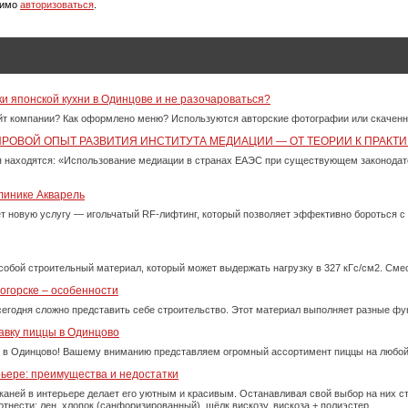
димо
авторизоваться
.
ки японской кухни в Одинцове и не разочароваться?
айт компании? Как оформлено меню? Используются авторские фотографии или скачен
ИРОВОЙ ОПЫТ РАЗВИТИЯ ИНСТИТУТА МЕДИАЦИИ — ОТ ТЕОРИИ К ПРАКТИ
 находятся: «Использование медиации в странах ЕАЭС при существующем законода
линике Акварель
ет новую услугу — игольчатый RF-лифтинг, который позволяет эффективно бороться 
собой строительный материал, который может выдержать нагрузку в 327 кГс/см2. См
огорске – особенности
сегодня сложно представить себе строительство. Этот материал выполняет разные фу
авку пиццы в Одинцово
 в Одинцово! Вашему вниманию представляем огромный ассортимент пиццы на любой
рьере: преимущества и недостатки
каней в интерьере делает его уютным и красивым. Останавливая свой выбор на них 
тнести: лен, хлопок (санфоризированный), шёлк вискозу. вискоза + полиэстер.