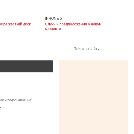
IPHONE 5
мире жесткий диск
Слухи и предположения о новом
концепте
Поиск по сайту
ие и водоснабжение”.
.