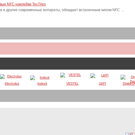
ые NFC-наклейки TecTiles
, как и другие современные аппараты, обладает встроенным чипом NFC …
Electrolux
Indesit
VESTEL
ЦИП
Digital 