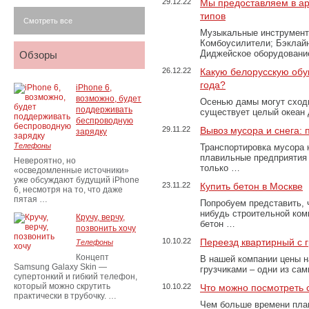
29.12.22
Мы предоставляем в ар
типов
Смотреть все
Музыкальные инструменты
Комбоусилители; Бэклай
Диджейское оборудование
Обзоры
26.12.22
Какую белорусскую обу
года?
iPhone 6,
возможно, будет
Осенью дамы могут сходи
поддерживать
существует целый океан
беспроводную
29.11.22
Вывоз мусора и снега:
зарядку
Телефоны
Транспортировка мусора 
плавильные предприятия 
Невероятно, но
только …
«осведомленные источники»
уже обсуждают будущий iPhone
23.11.22
Купить бетон в Москве
6, несмотря на то, что даже
пятая …
Попробуем представить, 
нибудь строительной ком
Кручу, верчу,
бетон …
позвонить хочу
10.10.22
Переезд квартирный с 
Телефоны
Концепт
В нашей компании цены н
Samsung Galaxy Skin —
грузчиками – одни из са
супертонкий и гибкий телефон,
который можно скрутить
10.10.22
Что можно посмотреть с
практически в трубочку. …
Чем больше времени план