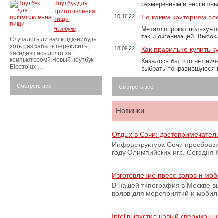
Ноутбук для..
размеренным и неспешны
приготовления
10.10.22
По каким критериям сл
пищи
Металлопрокат пользуетс
Нетбуки
так и организаций. Высо
Случалось ли вам когда-нибудь
хоть раз забыть перекусить,
18.09.22
Как правильно купить к
засидевшись долго за
компьютером? Новый ноутбук
Казалось бы, что нет нич
Electrolux …
выбрать понравившуюся 
Смотреть все
Смотреть все
Новинки
Отдых в Сочи: достопримечател
Инфраструктура Сочи преобрази
году Олимпийских игр. Сегодня
Изготовление пресс волов и мо
В нашей типография в Москве вы
волов для мероприятий и моби
Intel выпустил новый сверхмощн