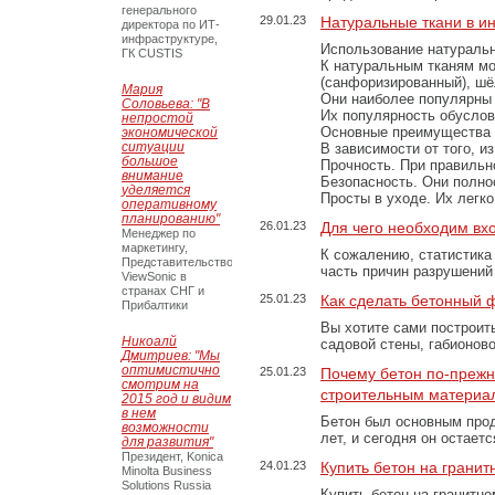
генерального
29.01.23
Натуральные ткани в и
директора по ИТ-
инфраструктуре,
Использование натуральн
ГК CUSTIS
К натуральным тканям мо
(санфоризированный), шёл
Мария
Они наиболее популярны 
Соловьева: "В
Их популярность обусловл
непростой
Основные преимущества
экономической
ситуации
В зависимости от того, и
большое
Прочность. При правильно
внимание
Безопасность. Они полно
уделяется
Просты в уходе. Их легк
оперативному
планированию"
26.01.23
Для чего необходим вх
Менеджер по
маркетингу,
К сожалению, статистика
Представительство
часть причин разрушений
ViewSonic в
странах СНГ и
25.01.23
Как сделать бетонный 
Прибалтики
Вы хотите сами построит
Никоалй
садовой стены, габионов
Дмитриев: "Мы
оптимистично
25.01.23
Почему бетон по-преж
смотрим на
строительным материа
2015 год и видим
в нем
Бетон был основным прод
возможности
лет, и сегодня он остае
для развития"
Президент, Konica
24.01.23
Купить бетон на грани
Minolta Business
Solutions Russia
Купить бетон на гранитно