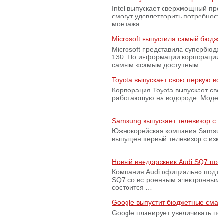
Intel выпускает сверхмощный пр
смогут удовлетворить потребно
монтажа. …
Microsoft выпустила самый бюд
Microsoft представила супербю
130. По информации корпораци
самым «самым доступным …
Toyota выпускает свою первую 
Корпорация Toyota выпускает с
работающую на водороде. Модель
Samsung выпускает телевизор 
Южнокорейская компания Samsun
выпущен первый телевизор с из
Новый внедорожник Audi SQ7 по
Компания Audi официально подт
SQ7 со встроенным электронным
состоится …
Google выпустит бюджетные сма
Google планирует увеличивать 