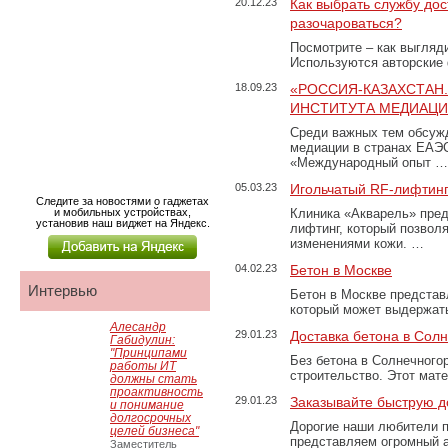
20.12.23
Как выбрать службу дос
разочароваться?
Посмотрите – как выгляд
Используются авторские
18.09.23
«РОССИЯ-КАЗАХСТАН
ИНСТИТУТА МЕДИАЦИИ
Среди важных тем обсуж
медиации в странах ЕАЭ
«Международный опыт …
05.03.23
Игольчатый RF-лифтинг
Следите за новостями о гаджетах
и мобильных устройствах,
Клиника «Акварель» пред
установив наш виджет на Яндекс.
лифтинг, который позвол
изменениями кожи. …
04.02.23
Бетон в Москве
Интервью
Бетон в Москве представ
который может выдержать
Алесандр
29.01.23
Доставка бетона в Сол
Габидулин:
"Принципами
Без бетона в Солнечного
работы ИТ
строительство. Этот мат
должны стать
проактивность
29.01.23
Заказывайте быструю д
и понимание
долгосрочных
Дорогие наши любители 
целей бизнеса"
представляем огромный а
Заместитель