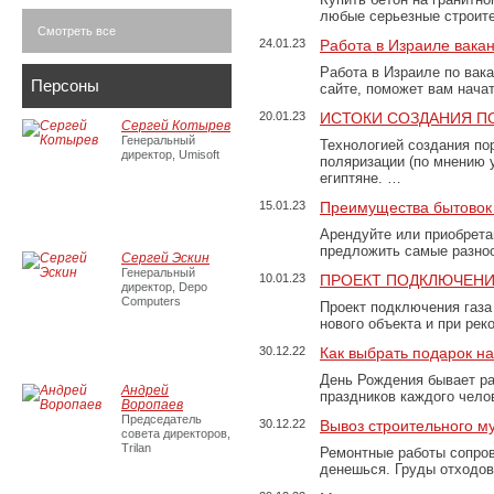
любые серьезные строит
Смотреть все
24.01.23
Работа в Израиле вака
Работа в Израиле по вак
Персоны
сайте, поможет вам нача
20.01.23
ИСТОКИ СОЗДАНИЯ П
Сергей Котырев
Генеральный
Технологией создания по
директор, Umisoft
поляризации (по мнению 
египтяне. …
15.01.23
Преимущества бытовок 
Арендуйте или приобретай
предложить самые разно
Сергей Эскин
Генеральный
10.01.23
ПРОЕКТ ПОДКЛЮЧЕНИ
директор, Depo
Computers
Проект подключения газа
нового объекта и при рек
30.12.22
Как выбрать подарок н
День Рождения бывает ра
Андрей
праздников каждого чело
Воропаев
Председатель
30.12.22
Вывоз строительного м
совета директоров,
Trilan
Ремонтные работы сопров
денешься. Груды отходо