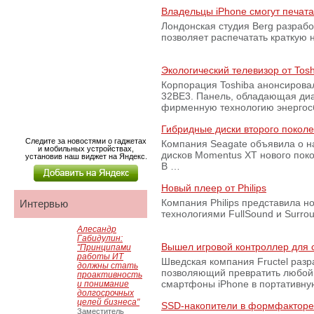
Владельцы iPhone смогут печата
Лондонская студия Berg разраб
позволяет распечатать краткую 
Экологический телевизор от Tosh
Корпорация Toshiba анонсирова
32BE3. Панель, обладающая ди
фирменную технологию энергос
Гибридные диски второго покол
Следите за новостями о гаджетах
Компания Seagate объявила о н
и мобильных устройствах,
дисков Momentus XT нового пок
установив наш виджет на Яндекс.
В …
Новый плеер от Philips
Компания Philips представила 
Интервью
технологиями FullSound и Surrou
Алесандр
Габидулин:
Вышел игровой контроллер для
"Принципами
работы ИТ
Шведская компания Fructel разр
должны стать
позволяющий превратить любой 
проактивность
смартфоны iPhone в портативн
и понимание
долгосрочных
целей бизнеса"
SSD-накопители в формфакторе
Заместитель