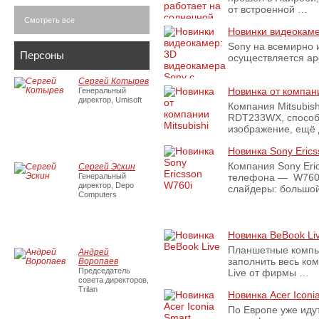
от встроенной …
Смотреть все
Новинки видеокаме
Sony на всемирно и
Персоны
осуществляется ар
Сергей Котырев
Новинка от компани
Генеральный
директор, Umisoft
Компания Mitsubis
RDT233WX, способ
изображение, ещё
Новинка Sony Eric
Компания Sony Eri
Сергей Эскин
Генеральный
телефона — W760i.
директор, Depo
слайдеры: большой
Computers
Новинка BeBook Li
Планшетные компью
Андрей
заполнить весь ко
Воропаев
Председатель
Live от фирмы …
совета директоров,
Trilan
Новинка Acer Iconi
По Европе уже иду