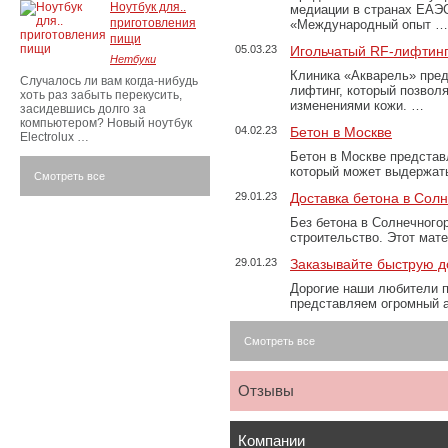
Ноутбук для..
медиации в странах ЕАЭ
приготовления
«Международный опыт …
пищи
05.03.23
Игольчатый RF-лифтинг
Нетбуки
Клиника «Акварель» пред
Случалось ли вам когда-нибудь
лифтинг, который позвол
хоть раз забыть перекусить,
изменениями кожи. …
засидевшись долго за
компьютером? Новый ноутбук
04.02.23
Бетон в Москве
Electrolux …
Бетон в Москве представ
который может выдержать
Смотреть все
29.01.23
Доставка бетона в Сол
Без бетона в Солнечного
строительство. Этот мат
29.01.23
Заказывайте быструю д
Дорогие наши любители 
представляем огромный а
Смотреть все
Отзывы
Компании