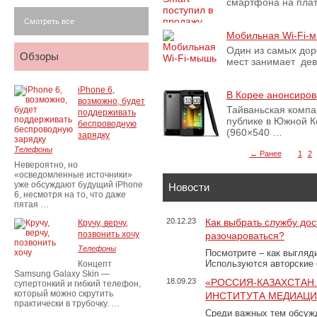
смартфона на плат
Смотреть все
Мобильная Wi-Fi-
Один из самых доро
Обзоры
мест занимает дев
iPhone 6,
В Корее анонсиров
возможно, будет
Тайваньская комп
поддерживать
публике в Южной К
беспроводную
(960×540 …
зарядку
Телефоны
← Ранее
1
2
Невероятно, но
«осведомленные источники»
уже обсуждают будущий iPhone
Новости
6, несмотря на то, что даже
пятая …
20.12.23
Как выбрать службу дос
Кручу, верчу,
позвонить хочу
разочароваться?
Телефоны
Посмотрите – как выгляд
Используются авторские
Концепт
Samsung Galaxy Skin —
18.09.23
«РОССИЯ-КАЗАХСТАН
супертонкий и гибкий телефон,
который можно скрутить
ИНСТИТУТА МЕДИАЦИИ
практически в трубочку. …
Среди важных тем обсуж