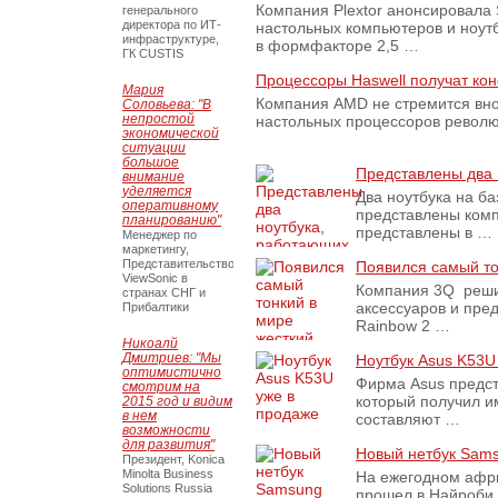
Компания Plextor анонсировала
генерального
директора по ИТ-
настольных компьютеров и ноут
инфраструктуре,
в формфакторе 2,5 …
ГК CUSTIS
Процессоры Haswell получат ко
Мария
Компания AMD не стремится внос
Соловьева: "В
непростой
настольных процессоров револ
экономической
ситуации
большое
Представлены два 
внимание
уделяется
Два ноутбука на б
оперативному
представлены комп
планированию"
представлены в …
Менеджер по
маркетингу,
Представительство
Появился самый то
ViewSonic в
Компания 3Q реши
странах СНГ и
аксессуаров и пре
Прибалтики
Rainbow 2 …
Никоалй
Дмитриев: "Мы
Ноутбук Asus K53U
оптимистично
Фирма Asus предст
смотрим на
который получил и
2015 год и видим
в нем
составляют …
возможности
для развития"
Новый нетбук Sams
Президент, Konica
Minolta Business
На ежегодном афр
Solutions Russia
прошел в Найроби,