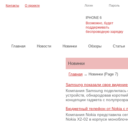
Контакты
О проекте
Логин
Пароль
IPHONE 6
Возможно, будет
поддерживать
беспроводную зарядку
Главная
Новости
Новинки
Обзоры
Cтатьи
Каталог
Новинки
Главная
→
Новинки
(Page 7)
Samsung показали свое видени
Компания Samsung поделилась 
устройств, обнародовав коротк
концепции гаджета с полупроз
Бюджетный телефон от Nokia с п
Компания Nokia представила с
Nokia X2-02 в корпусе моноблоч