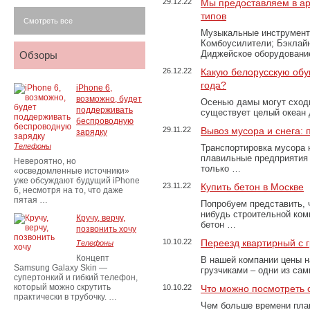
29.12.22
Мы предоставляем в ар
типов
Смотреть все
Музыкальные инструменты
Комбоусилители; Бэклай
Диджейское оборудование
Обзоры
26.12.22
Какую белорусскую обу
года?
iPhone 6,
возможно, будет
Осенью дамы могут сходи
поддерживать
существует целый океан
беспроводную
29.11.22
Вывоз мусора и снега:
зарядку
Телефоны
Транспортировка мусора 
плавильные предприятия 
Невероятно, но
только …
«осведомленные источники»
уже обсуждают будущий iPhone
23.11.22
Купить бетон в Москве
6, несмотря на то, что даже
пятая …
Попробуем представить, 
нибудь строительной ком
Кручу, верчу,
бетон …
позвонить хочу
10.10.22
Переезд квартирный с 
Телефоны
Концепт
В нашей компании цены н
Samsung Galaxy Skin —
грузчиками – одни из са
супертонкий и гибкий телефон,
который можно скрутить
10.10.22
Что можно посмотреть с
практически в трубочку. …
Чем больше времени план