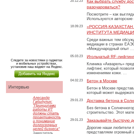
20.12.23
Как выбрать службу дос
разочароваться?
Посмотрите – как выгляд
Используются авторские
18.09.23
«РОССИЯ-КАЗАХСТАН
ИНСТИТУТА МЕДИАЦИИ
Среди важных тем обсуж
медиации в странах ЕАЭ
«Международный опыт …
05.03.23
Игольчатый RF-лифтинг
Следите за новостями о гаджетах
и мобильных устройствах,
Клиника «Акварель» пред
установив наш виджет на Яндекс.
лифтинг, который позвол
изменениями кожи. …
04.02.23
Бетон в Москве
Интервью
Бетон в Москве представ
который может выдержать
Алесандр
29.01.23
Доставка бетона в Сол
Габидулин:
"Принципами
Без бетона в Солнечного
работы ИТ
строительство. Этот мат
должны стать
проактивность
29.01.23
Заказывайте быструю д
и понимание
долгосрочных
Дорогие наши любители 
целей бизнеса"
представляем огромный а
Заместитель