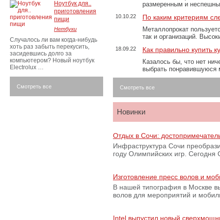
Ноутбук для..
размеренным и неспешны
приготовления
10.10.22
По каким критериям сл
пищи
Металлопрокат пользуетс
Нетбуки
так и организаций. Высо
Случалось ли вам когда-нибудь
хоть раз забыть перекусить,
18.09.22
Как правильно купить к
засидевшись долго за
компьютером? Новый ноутбук
Казалось бы, что нет нич
Electrolux …
выбрать понравившуюся 
Смотреть все
Смотреть все
Новинки
Отдых в Сочи: достопримечател
Инфраструктура Сочи преобрази
году Олимпийских игр. Сегодня
Изготовление пресс волов и мо
В нашей типография в Москве вы
волов для мероприятий и моби
Intel выпустил новый сверхмощн