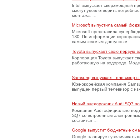
Intel выпускает сверхмощный пр
смогут удовлетворить потребно
монтажа. …
Microsoft выпустила самый бюд
Microsoft представила супербю
130. По информации корпораци
самым «самым доступным …
Toyota выпускает свою первую 
Корпорация Toyota выпускает с
работающую на водороде. Модель
Samsung выпускает телевизор 
Южнокорейская компания Samsun
выпущен первый телевизор с из
Новый внедорожник Audi SQ7 по
Компания Audi официально подт
SQ7 со встроенным электронным
состоится …
Google выпустит бюджетные сма
Google планирует увеличивать 