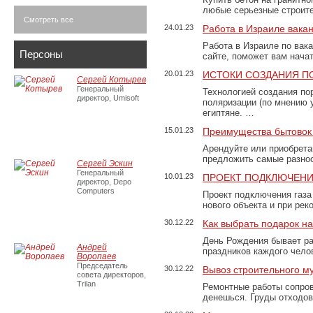
любые серьезные строит
Смотреть все
24.01.23
Работа в Израиле вака
Работа в Израиле по вак
Персоны
сайте, поможет вам нача
20.01.23
ИСТОКИ СОЗДАНИЯ П
Сергей Котырев
Генеральный
Технологией создания по
директор, Umisoft
поляризации (по мнению 
египтяне. …
15.01.23
Преимущества бытовок 
Арендуйте или приобретай
предложить самые разно
Сергей Эскин
Генеральный
10.01.23
ПРОЕКТ ПОДКЛЮЧЕНИ
директор, Depo
Computers
Проект подключения газа
нового объекта и при рек
30.12.22
Как выбрать подарок н
День Рождения бывает ра
Андрей
праздников каждого чело
Воропаев
Председатель
30.12.22
Вывоз строительного м
совета директоров,
Trilan
Ремонтные работы сопров
денешься. Груды отходо