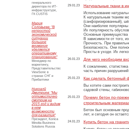
генерального
29.01.23
Натуральные ткани в и
директора по ИТ-
инфраструктуре,
Использование натуральн
ГК CUSTIS
К натуральным тканям мо
(санфоризированный), шёл
Мария
Они наиболее популярны 
Соловьева: "В
Их популярность обусловл
непростой
Основные преимущества
экономической
ситуации
В зависимости от того, и
большое
Прочность. При правильно
внимание
Безопасность. Они полно
уделяется
Просты в уходе. Их легк
оперативному
планированию"
26.01.23
Для чего необходим вх
Менеджер по
маркетингу,
К сожалению, статистика
Представительство
часть причин разрушений
ViewSonic в
странах СНГ и
25.01.23
Как сделать бетонный 
Прибалтики
Вы хотите сами построит
Никоалй
садовой стены, габионов
Дмитриев: "Мы
оптимистично
25.01.23
Почему бетон по-преж
смотрим на
строительным материа
2015 год и видим
в нем
Бетон был основным прод
возможности
лет, и сегодня он остае
для развития"
Президент, Konica
24.01.23
Купить бетон на грани
Minolta Business
Solutions Russia
Купить бетон на гранитно