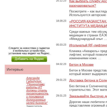
20.12.23
Как выбрать службу дос
разочароваться?
Посмотрите – как выгляд
Используются авторские
18.09.23
«РОССИЯ-КАЗАХСТАН
ИНСТИТУТА МЕДИАЦИИ
Среди важных тем обсуж
медиации в странах ЕАЭ
«Международный опыт …
05.03.23
Игольчатый RF-лифтинг
Следите за новостями о гаджетах
и мобильных устройствах,
Клиника «Акварель» пред
установив наш виджет на Яндекс.
лифтинг, который позвол
изменениями кожи. …
04.02.23
Бетон в Москве
Интервью
Бетон в Москве представ
который может выдержать
Алесандр
29.01.23
Доставка бетона в Сол
Габидулин:
"Принципами
Без бетона в Солнечного
работы ИТ
строительство. Этот мат
должны стать
проактивность
29.01.23
Заказывайте быструю д
и понимание
долгосрочных
Дорогие наши любители 
целей бизнеса"
представляем огромный а
Заместитель