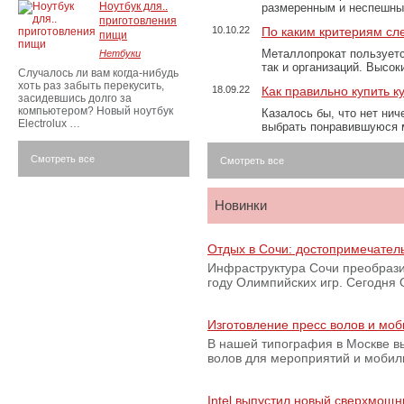
Ноутбук для..
размеренным и неспешны
приготовления
10.10.22
По каким критериям сл
пищи
Металлопрокат пользуетс
Нетбуки
так и организаций. Высо
Случалось ли вам когда-нибудь
хоть раз забыть перекусить,
18.09.22
Как правильно купить к
засидевшись долго за
компьютером? Новый ноутбук
Казалось бы, что нет нич
Electrolux …
выбрать понравившуюся 
Смотреть все
Смотреть все
Новинки
Отдых в Сочи: достопримечател
Инфраструктура Сочи преобрази
году Олимпийских игр. Сегодня
Изготовление пресс волов и мо
В нашей типография в Москве вы
волов для мероприятий и моби
Intel выпустил новый сверхмощн