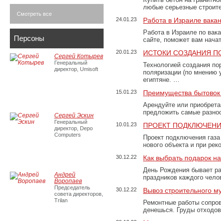
любые серьезные строит
Смотреть все
24.01.23
Работа в Израиле вака
Работа в Израиле по вак
Персоны
сайте, поможет вам нача
20.01.23
ИСТОКИ СОЗДАНИЯ П
Сергей Котырев
Генеральный
Технологией создания по
директор, Umisoft
поляризации (по мнению 
египтяне. …
15.01.23
Преимущества бытовок 
Арендуйте или приобретай
предложить самые разно
Сергей Эскин
Генеральный
10.01.23
ПРОЕКТ ПОДКЛЮЧЕНИ
директор, Depo
Computers
Проект подключения газа
нового объекта и при рек
30.12.22
Как выбрать подарок н
День Рождения бывает ра
Андрей
праздников каждого чело
Воропаев
Председатель
30.12.22
Вывоз строительного м
совета директоров,
Trilan
Ремонтные работы сопров
денешься. Груды отходо