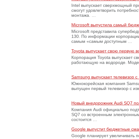
Intel выпускает сверхмощный пр
смогут удовлетворить потребно
монтажа. …
Microsoft выпустила самый бюд
Microsoft представила супербю
130. По информации корпораци
самым «самым доступным …
Toyota выпускает свою первую 
Корпорация Toyota выпускает с
работающую на водороде. Модель
Samsung выпускает телевизор 
Южнокорейская компания Samsun
выпущен первый телевизор с из
Новый внедорожник Audi SQ7 по
Компания Audi официально подт
SQ7 со встроенным электронным
состоится …
Google выпустит бюджетные сма
Google планирует увеличивать 