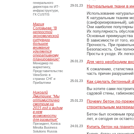
генерального
29.01.23
Натуральные ткани в и
директора по ИТ-
инфраструктуре,
Использование натуральн
ГК CUSTIS
К натуральным тканям мо
(санфоризированный), шёл
Мария
Они наиболее популярны 
Соловьева: "В
Их популярность обусловл
непростой
Основные преимущества
экономической
ситуации
В зависимости от того, и
большое
Прочность. При правильно
внимание
Безопасность. Они полно
уделяется
Просты в уходе. Их легк
оперативному
планированию"
26.01.23
Для чего необходим вх
Менеджер по
маркетингу,
К сожалению, статистика
Представительство
часть причин разрушений
ViewSonic в
странах СНГ и
25.01.23
Как сделать бетонный 
Прибалтики
Вы хотите сами построит
Никоалй
садовой стены, габионов
Дмитриев: "Мы
оптимистично
25.01.23
Почему бетон по-преж
смотрим на
строительным материа
2015 год и видим
в нем
Бетон был основным прод
возможности
лет, и сегодня он остае
для развития"
Президент, Konica
24.01.23
Купить бетон на грани
Minolta Business
Solutions Russia
Купить бетон на гранитно