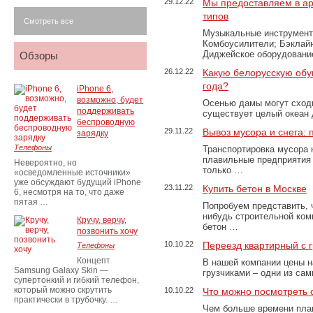
29.12.22
Мы предоставляем в ар
типов
Смотреть все
Музыкальные инструменты
Комбоусилители; Бэклай
Диджейское оборудование
Обзоры
26.12.22
Какую белорусскую обу
года?
iPhone 6,
возможно, будет
Осенью дамы могут сходи
поддерживать
существует целый океан
беспроводную
29.11.22
Вывоз мусора и снега:
зарядку
Телефоны
Транспортировка мусора 
плавильные предприятия 
Невероятно, но
только …
«осведомленные источники»
уже обсуждают будущий iPhone
23.11.22
Купить бетон в Москве
6, несмотря на то, что даже
пятая …
Попробуем представить, 
нибудь строительной ком
Кручу, верчу,
бетон …
позвонить хочу
10.10.22
Переезд квартирный с 
Телефоны
Концепт
В нашей компании цены н
Samsung Galaxy Skin —
грузчиками – одни из са
супертонкий и гибкий телефон,
который можно скрутить
10.10.22
Что можно посмотреть с
практически в трубочку. …
Чем больше времени план